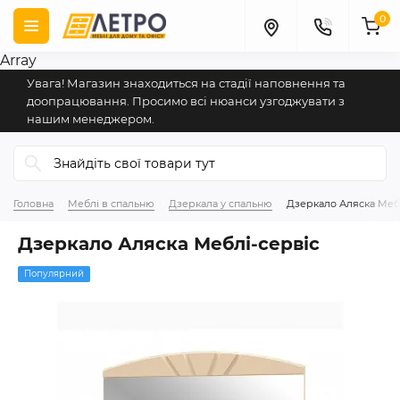
0
Array
Увага! Магазин знаходиться на стадії наповнення та
доопрацювання. Просимо всі нюанси узгоджувати з
нашим менеджером.
Головна
Меблі в спальню
Дзеркала у спальню
Дзеркало Аляска Меб
Дзеркало Аляска Меблі-сервіс
Популярний