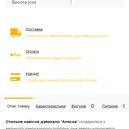
Висота (см)
1
Доставка
Нова пошта, MeestExpress, доставка кур'єром
Оплата
Обов'язковий завдаток від 20%
Кредит
Оплата частинами від Моно або Приват
0
0
Опис товару
Характеристики
Відгуків
Питання
Стильне навісне
дзеркало 'Аляска
'
складається з
великого дзеркального полотна, яке зверху коронуется