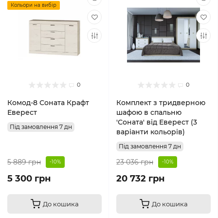
Кольори на вибір
0
0
Комод-8 Соната Крафт
Комплект з тридверною
Еверест
шафою в спальню
'Соната' від Еверест (3
Під замовлення 7 дн
варіанти кольорів)
Під замовлення 7 дн
5 889 грн
23 036 грн
-10%
-10%
5 300 грн
20 732 грн
До кошика
До кошика