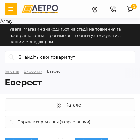
0
Array
Увага! Магазин знаходиться на стадії наповнення та
доопрацювання. Просимо всі нюанси узгоджувати з
нашим менеджером.
Головна
Виробник
Еверест
Еверест
Каталог