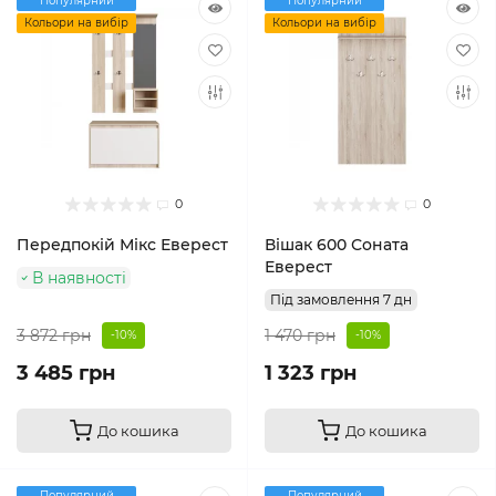
Популярний
Популярний
Кольори на вибір
Кольори на вибір
0
0
Передпокій Мікс Еверест
Вішак 600 Соната
Еверест
В наявності
Під замовлення 7 дн
3 872 грн
1 470 грн
-10%
-10%
3 485 грн
1 323 грн
До кошика
До кошика
Популярний
Популярний