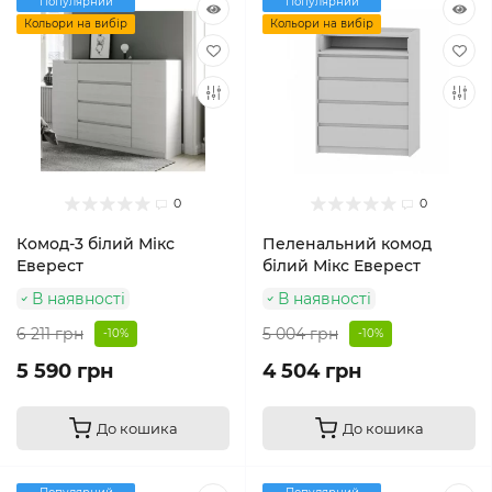
Популярний
Популярний
Кольори на вибір
Кольори на вибір
0
0
Комод-3 білий Мікс
Пеленальний комод
Еверест
білий Мікс Еверест
В наявності
В наявності
6 211 грн
5 004 грн
-10%
-10%
5 590 грн
4 504 грн
До кошика
До кошика