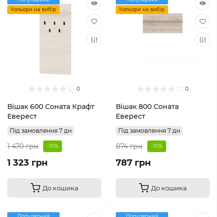
Кольори на вибір
Кольори на вибір
0
0
Вішак 600 Соната Крафт
Вішак 800 Соната
Еверест
Еверест
Під замовлення 7 дн
Під замовлення 7 дн
1 470 грн
874 грн
-10%
-10%
1 323 грн
787 грн
До кошика
До кошика
Популярний
Популярний