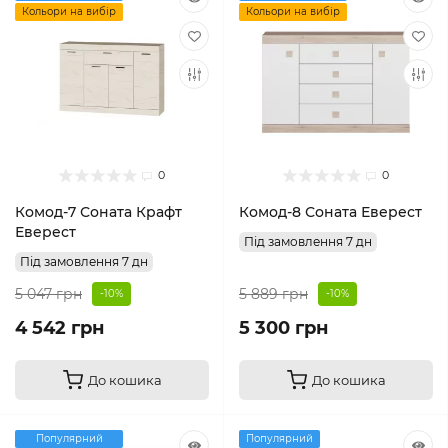
Кольори на вибір
Кольори на вибір
0
0
Комод-7 Соната Крафт
Комод-8 Соната Еверест
Еверест
Під замовлення 7 дн
Під замовлення 7 дн
5 047 грн
5 889 грн
-10%
-10%
4 542 грн
5 300 грн
До кошика
До кошика
Популярний
Популярний