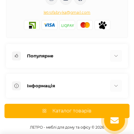
letrofabryka@gmail.com
Популярне
Письмові столи
Передпокої
Інформація
Комоди для спальні
Двоспальні ліжка
Доставка
Меблі в дитячу
Про магазин
Каталог товарів
Шафи
Оплата
Дивани
Відгуки
ЛЕТРО - меблі для дому та офісу © 2026
Кухні