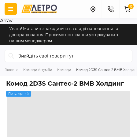
0
Array
Увага! Магазин знаходиться на стадії наповнення та
доопрацювання. Просимо всі нюанси узгоджувати з
нашим менеджером.
Головна
Комоди й тумби
Комоди
Комод 2D3S Сантес-2 ВМВ Холдин
Комод 2D3S Сантес-2 ВМВ Холдинг
Популярний