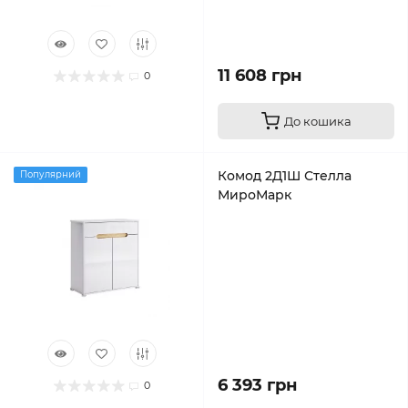
11 608 грн
0
До кошика
Комод 2Д1Ш Стелла
Популярний
МироМарк
6 393 грн
0