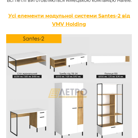
Всі петлі виготовляються німецькою компанією Hafele.
Усі елементи модульної системи Santes-2 від
VMV Holding