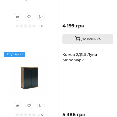
4 199 грн
0
До кошика
Комод 2Д1Ш Луна
Популярний
МироМарк
5 386 грн
0