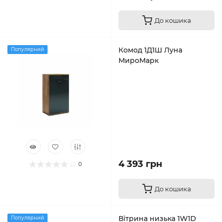
До кошика
Комод 1Д1Ш Луна
Популярний
МироМарк
4 393 грн
0
До кошика
Вітрина низька 1W1D
Популярний