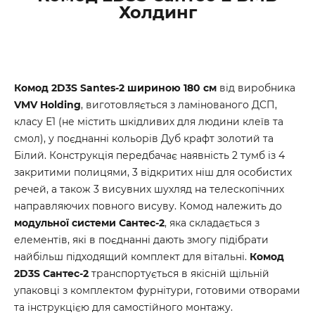
Холдинг
Комод 2D3S Santes-2 шириною 180 см
від виробника
VMV Holding
, виготовляється з ламінованого ДСП,
класу Е1 (не містить шкідливих для людини клеїв та
смол), у поєднанні кольорів Дуб крафт золотий та
Білий. Конструкція передбачає наявність 2 тумб із 4
закритими полицями, 3 відкритих ніш для особистих
речей, а також 3 висувних шухляд на телескопічних
направляючих повного висуву. Комод належить до
модульної системи Сантес-2
, яка складається з
елементів, які в поєднанні дають змогу підібрати
найбільш підходящий комплект для вітальні.
Комод
2D3S Сантес-2
транспортується в якісній щільній
упаковці з комплектом фурнітури, готовими отворами
та інструкцією для самостійного монтажу.