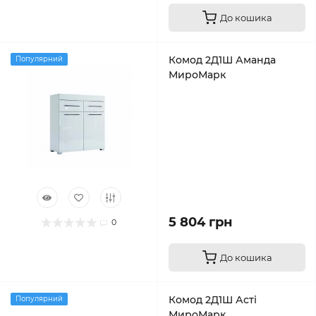
До кошика
Комод 2Д1Ш Аманда
Популярний
МироМарк
5 804 грн
0
До кошика
Комод 2Д1Ш Асті
Популярний
МироМарк