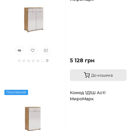
5 128 грн
0
До кошика
Комод 1Д1Ш Асті
Популярний
МироМарк