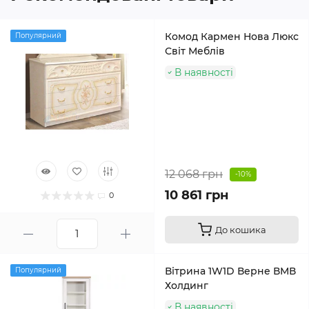
Комод Кармен Нова Люкс
Популярний
Світ Меблів
В наявності
12 068 грн
-10%
10 861 грн
0
До кошика
Вітрина 1W1D Верне ВМВ
Популярний
Холдинг
В наявності