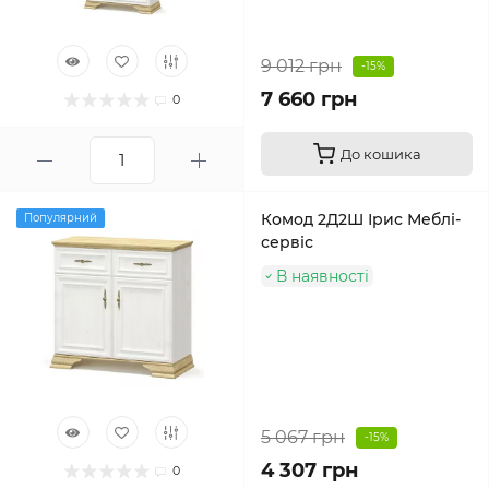
9 012 грн
-15%
7 660 грн
0
До кошика
Комод 2Д2Ш Ірис Меблі-
Популярний
сервіс
В наявності
5 067 грн
-15%
4 307 грн
0