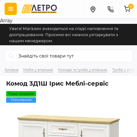
0
Array
Увага! Магазин знаходиться на стадії наповнення та
доопрацювання. Просимо всі нюанси узгоджувати з
нашим менеджером.
Головна
Меблі у вітальню
Комоди та тумби у вітальню
Тумби у вітал
Комод 3Д1Ш Ірис Меблі-сервіс
Лідер продажів
Популярний