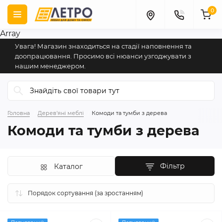
0
Array
Увага! Магазин знаходиться на стадії наповнення та
доопрацювання. Просимо всі нюанси узгоджувати з
нашим менеджером.
Головна
Дерев’яні меблі
Комоди та тумби з дерева
Комоди та тумби з дерева
Фільтр
Каталог