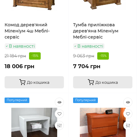
Комод дерев'яний
Тумба приліжкова
Міленіум 4ш Меблі-
дерев'яна Міленіум
сервіс
Меблі-сервіс
В наявності
В наявності
21 184 грн
9 063 грн
-15%
-15%
18 006 грн
7 704 грн
До кошика
До кошика
Популярний
Популярний