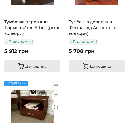
Тумбочка дерев'яна
Тумбочка дерев'яна
'Гармонія' від Arbor (різні
'Регіна' від Arbor (різні
кольори)
кольори)
В наявності
В наявності
5 912 грн
5 708 грн
До кошика
До кошика
Популярний