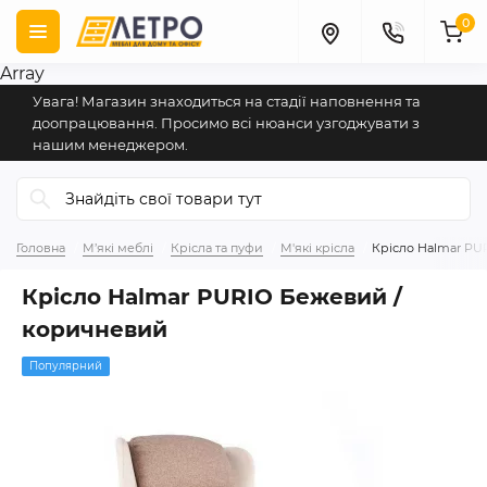
0
Array
Увага! Магазин знаходиться на стадії наповнення та
доопрацювання. Просимо всі нюанси узгоджувати з
нашим менеджером.
Головна
М’які меблі
Крісла та пуфи
М'які крісла
Крісло Halmar PU
Крісло Halmar PURIO Бежевий /
коричневий
Популярний