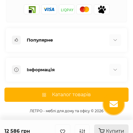
Популярне
Письмові столи
Передпокої
Інформація
Комоди для спальні
Двоспальні ліжка
Доставка
Меблі в дитячу
Про магазин
Каталог товарів
Шафи
Оплата
Дивани
Відгуки
ЛЕТРО - меблі для дому та офісу © 2026
Кухні
Гарантія
Тумби під телевізор
Умови угоди
12 586 грн
Купити