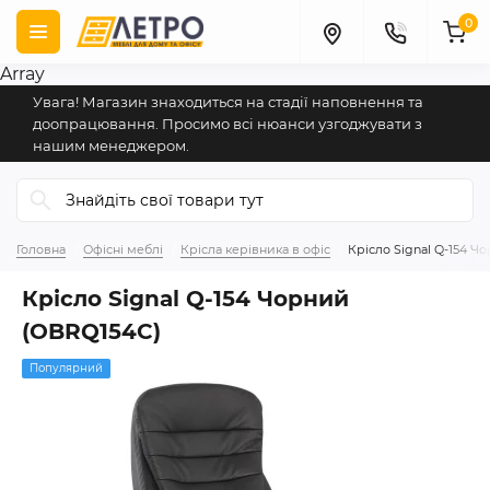
0
Array
Увага! Магазин знаходиться на стадії наповнення та
доопрацювання. Просимо всі нюанси узгоджувати з
нашим менеджером.
Головна
Офісні меблі
Крісла керівника в офіс
Крісло Signal Q-154 Ч
Крісло Signal Q-154 Чорний
(OBRQ154C)
Популярний