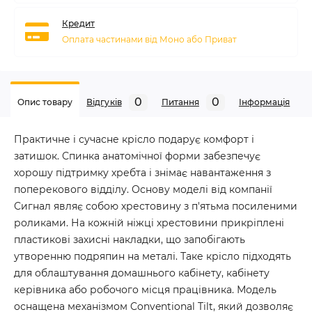
Кредит
Оплата частинами від Моно або Приват
0
0
Опис товару
Відгуків
Питання
Iнформація
Практичне і сучасне крісло подарує комфорт і
затишок. Спинка анатомічної форми забезпечує
хорошу підтримку хребта і знімає навантаження з
поперекового відділу. Основу моделі від компанії
Сигнал являє собою хрестовину з п'ятьма посиленими
роликами. На кожній ніжці хрестовини прикріплені
пластикові захисні накладки, що запобігають
утворенню подряпин на металі. Таке крісло підходять
для облаштування домашнього кабінету, кабінету
керівника або робочого місця працівника. Модель
оснащена механізмом Conventional Tilt, який дозволяє