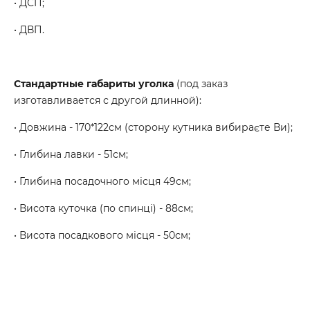
• ДСП;
• ДВП.
Стандартные габариты уголка
(под заказ
изготавливается с другой длинной):
• Довжина - 170*122см (сторону кутника вибираєте Ви);
• Глибина лавки - 51см;
• Глибина посадочного місця 49см;
• Висота куточка (по спинці) - 88см;
• Висота посадкового місця - 50см;