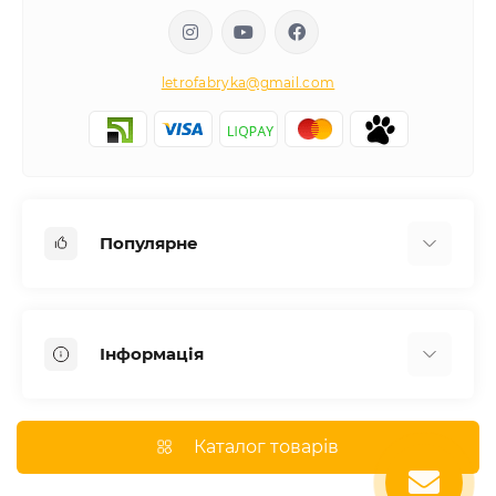
letrofabryka@gmail.com
Популярне
Письмові столи
Передпокої
Інформація
Комоди для спальні
Двоспальні ліжка
Доставка
Меблі в дитячу
Про магазин
Каталог товарів
Шафи
Оплата
Дивани