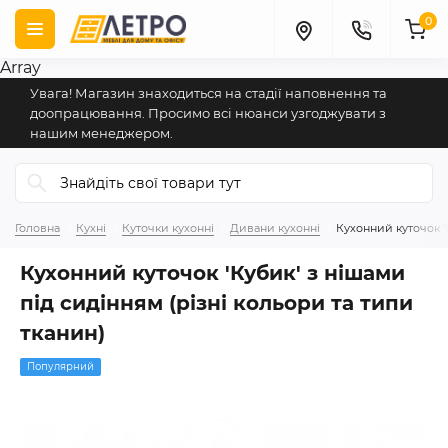
0
Array
Увага! Магазин знаходиться на стадії наповнення та
доопрацювання. Просимо всі нюанси узгоджувати з
нашим менеджером.
Головна
Кухні
Куточки кухонні
Дивани кухонні
Кухонний куточок '
Кухонний куточок 'Кубик' з нішами
під сидінням (різні кольори та типи
тканин)
Популярний