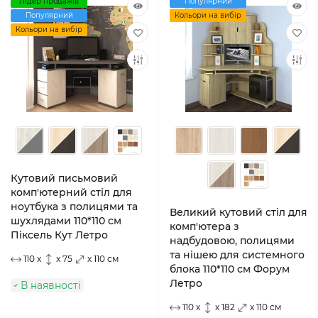
Лідер продажів
Популярний
Популярний
Кольори на вибір
Кольори на вибір
Кутовий письмовий
комп'ютерний стіл для
ноутбука з полицями та
Великий кутовий стіл для
шухлядами 110*110 см
комп'ютера з
Піксель Кут Летро
надбудовою, полицями
та нішею для системного
110 x
x 75
x 110 см
блока 110*110 см Форум
Летро
В наявності
110 x
x 182
x 110 см