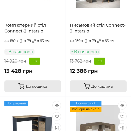
Комп'ютерний стіл
Письмовий стіл Connect-
Connect-2 Intarsio
3 Intarsio
180 x
x 79
x 63 см
159 x
x 79
x 63 см
В наявності
В наявності
14 920 грн
13 762 грн
-10%
-10%
13 428 грн
12 386 грн
До кошика
До кошика
Популярний
Популярний
Кольори на вибір