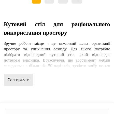
Кутовий стіл для раціонального 
використання простору
Зручне робоче місце - це важливий шлях організації 
простору та уникнення безладу. Для цього потрібно 
підібрати відповідний кутовий стіл, який відповідає 
потребам власника. Враховуючи, що асортимент меблів 
складається з більш ніж 50 варіантів, зробити вибір не так 
вже й складно.
Розгорнути
Як підібрати кутовий стіл для офісу
Мінімалізм, який вітають сучасники, має свої межі. 
Економити простір не обов'язково, адже для комфортної 
роботи потрібно позбавити простір. Так, сучасні кутові 
столи для ПК задовольняють ключові побажання власників: