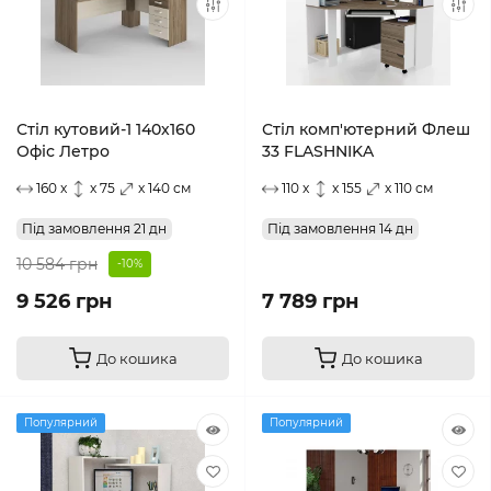
Стіл кутовий-1 140х160
Стіл комп'ютерний Флеш
Офіс Летро
33 FLASHNIKA
160 x
x 75
x 140 см
110 x
x 155
x 110 см
Під замовлення 21 дн
Під замовлення 14 дн
10 584 грн
-10%
9 526 грн
7 789 грн
До кошика
До кошика
Популярний
Популярний