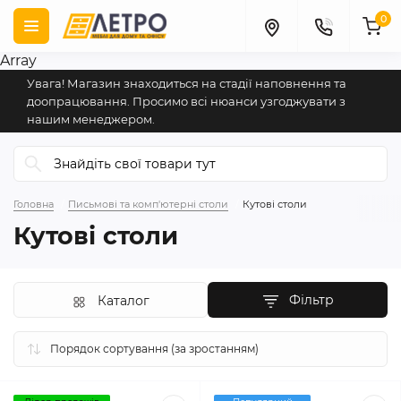
0
Array
Увага! Магазин знаходиться на стадії наповнення та
доопрацювання. Просимо всі нюанси узгоджувати з
нашим менеджером.
Головна
Письмові та комп'ютерні столи
Кутові столи
Кутові столи
Фільтр
Каталог