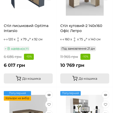
Стіл письмовий Optima
Стіл кутовий-2 140х160
Intarsio
Офіс Летро
120 x
x 79
x 92 см
160 x
x 75
x 140 см
В наявності
Під замовлення 21 дн
6 686 грн
11 965 грн
-10%
-10%
6 017 грн
10 769 грн
До кошика
До кошика
Популярний
Популярний
Кольори на вибір