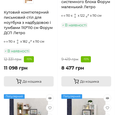
системного блока Форум
маленький Летро
Кутовий комп'ютерний
110 x
x 122
x 110 см
письмовий стіл для
ноутбука з надбудовою і
В наявності
тумбами 110*110 см Форум
ДСП Летро
110 x
x 182
x 110 см
В наявності
12 331 грн
9 419 грн
-10%
-10%
11 098 грн
8 477 грн
До кошика
До кошика
Популярний
Популярний