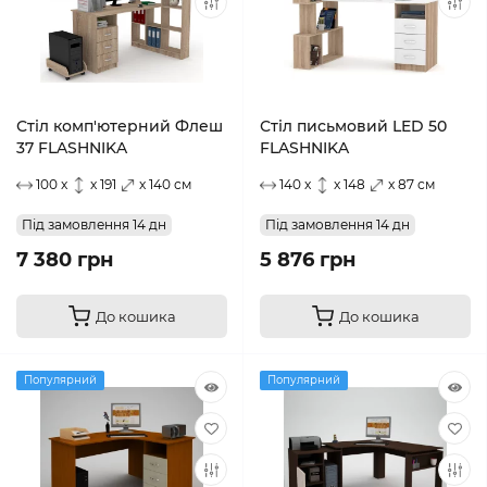
Стіл комп'ютерний Флеш
Стіл письмовий LED 50
37 FLASHNIKA
FLASHNIKA
100 x
x 191
x 140 см
140 x
x 148
x 87 см
Під замовлення 14 дн
Під замовлення 14 дн
7 380 грн
5 876 грн
До кошика
До кошика
Популярний
Популярний