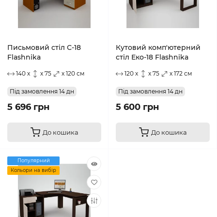
Письмовий стіл С-18
Кутовий комп'ютерний
Flashnika
стіл Еко-18 Flashnika
140 x
x 75
x 120 см
120 x
x 75
x 172 см
Під замовлення 14 дн
Під замовлення 14 дн
5 696 грн
5 600 грн
До кошика
До кошика
Популярний
Кольори на вибір