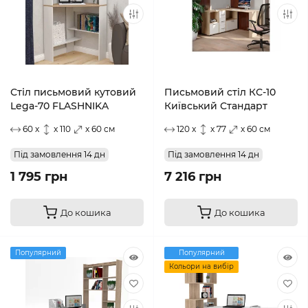
Стіл письмовий кутовий
Письмовий стіл КС-10
Lega-70 FLASHNIKA
Київський Стандарт
60 x
x 110
x 60 см
120 x
x 77
x 60 см
Під замовлення 14 дн
Під замовлення 14 дн
1 795 грн
7 216 грн
До кошика
До кошика
Популярний
Популярний
Кольори на вибір