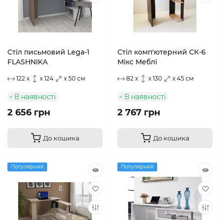
Стіл письмовий Lega-1
Стіл комп'ютерний СК-6
FLASHNIKA
Мікс Меблі
122 x
x 124
x 50 см
82 x
x 130
x 45 см
В наявності
В наявності
2 656 грн
2 767 грн
До кошика
До кошика
Популярний
Популярний