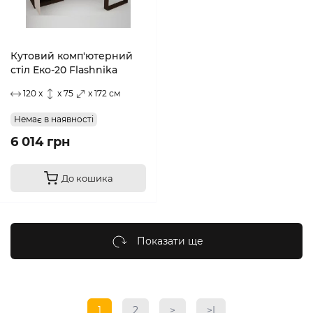
Кутовий комп'ютерний
стіл Еко-20 Flashnika
120 x
x 75
x 172 см
Немає в наявності
6 014 грн
До кошика
Показати ще
1
2
>
>|