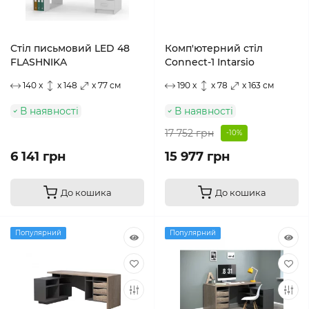
Стіл письмовий LED 48
Комп'ютерний стіл
FLASHNIKA
Connect-1 Intarsio
140 x
x 148
x 77 см
190 x
x 78
x 163 см
В наявності
В наявності
17 752 грн
-10%
6 141 грн
15 977 грн
До кошика
До кошика
Популярний
Популярний