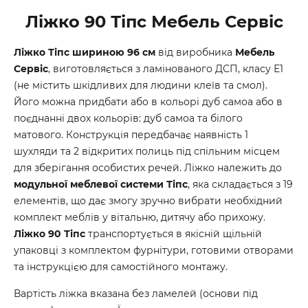
Ліжко 90 Тіпс Мебель Сервіс
Ліжко Тіпс шириною 96 см
від виробника
Мебель
Сервіс
, виготовляється з ламінованого ДСП, класу Е1
(не містить шкідливих для людини клеїв та смол).
Його можна придбати або в кольорі дуб самоа або в
поєднанні двох кольорів: дуб самоа та білого
матового. Конструкція передбачає наявність 1
шухляди та 2 відкритих полиць під спільним місцем
для зберігання особистих речей. Ліжко належить до
модульної меблевої системи Тіпс
, яка складається з 19
елементів, що дає змогу зручно вибрати необхідний
комплект меблів у вітальню, дитячу або прихожу.
Ліжко 90 Тіпс
транспортується в якісній щільній
упаковці з комплектом фурнітури, готовими отворами
та інструкцією для самостійного монтажу.
Вартість ліжка вказана без ламелей (основи під