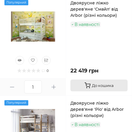
Двоярусне ліжко
Популярний
дерев'яне 'Смайл' від
Arbor (різні кольори)
В наявності
22 419 грн
0
До кошика
Двоярусне ліжко
Популярний
дерев'яне 'Ріо' від Arbor
(різні кольори)
В наявності