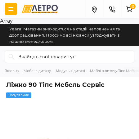
0
Array
Увага! Магазин знаходиться на стадії наповнення та
доопрацювання. Просимо всі нюанси узгоджувати з
нашим менеджером.
Головна
Меблі в дитячу
Модульні дитячі
Меблі в дитячу Тіпс Мебел
Ліжко 90 Тіпс Мебель Сервіс
Популярний