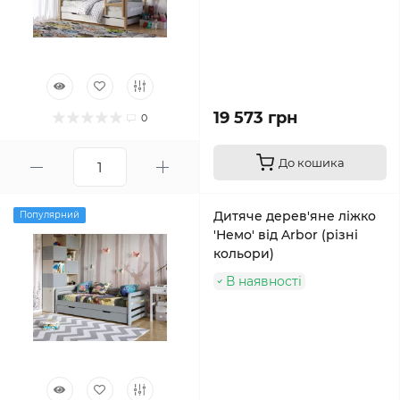
19 573 грн
0
До кошика
Дитяче дерев'яне ліжко
Популярний
'Немо' від Arbor (різні
кольори)
В наявності