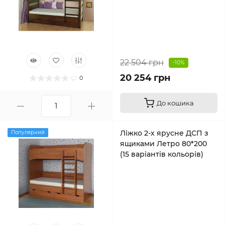
22 504 грн
-10%
20 254 грн
0
До кошика
Ліжко 2-х ярусне ДСП з
Популярний
ящиками Летро 80*200
(15 варіантів кольорів)