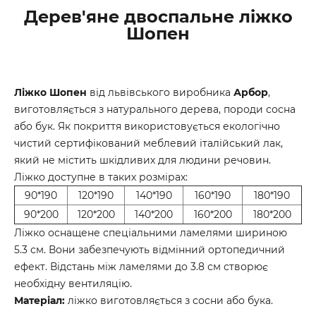
Дерев'яне двоспальне ліжко
Шопен
Ліжко Шопен
від львівського виробника
Арбор
,
виготовляється з натурального дерева, породи сосна
або бук. Як покриття використовується екологічно
чистий сертифікований меблевий італійський лак,
який не містить шкідливих для людини речовин.
Ліжко доступне в таких розмірах:
90*190
120*190
140*190
160*190
180*190
90*200
120*200
140*200
160*200
180*200
Ліжко оснащене спеціальними ламелями шириною
5.3 см. Вони забезпечують відмінний ортопедичний
ефект. Відстань між ламелями до 3.8 см створює
необхідну вентиляцію.
Матеріал:
ліжко виготовляється з сосни або бука.