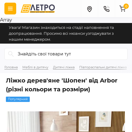
0
Array
Увага! Магазин знаходиться на стадії наповнення та
доопрацювання. Просимо всі нюанси узгоджувати з
нашим менеджером.
Головна
Меблі в дитячу
Дитячі ліжка
Півтораспальні дитячі ліжка
Ліжко дерев'яне 'Шопен' від Arbor
(різні кольори та розміри)
Популярний