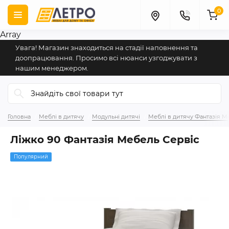
0
Array
Увага! Магазин знаходиться на стадії наповнення та
доопрацювання. Просимо всі нюанси узгоджувати з
нашим менеджером.
Головна
Меблі в дитячу
Модульні дитячі
Меблі в дитячу Фантазія М
Ліжко 90 Фантазія Мебель Сервіс
Популярний