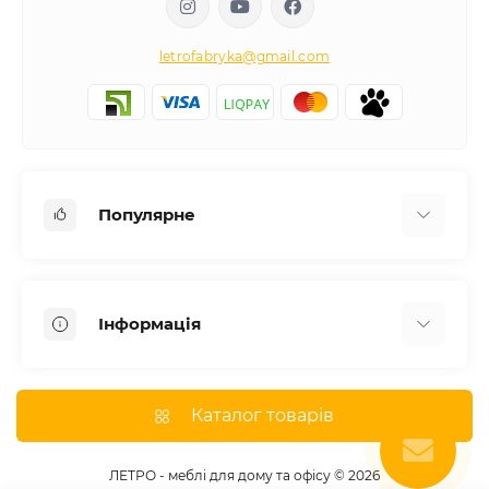
letrofabryka@gmail.com
Популярне
Письмові столи
Передпокої
Інформація
Комоди для спальні
Двоспальні ліжка
Доставка
Меблі в дитячу
Про магазин
Каталог товарів
Шафи
Оплата
Дивани
Відгуки
ЛЕТРО - меблі для дому та офісу © 2026
Кухні