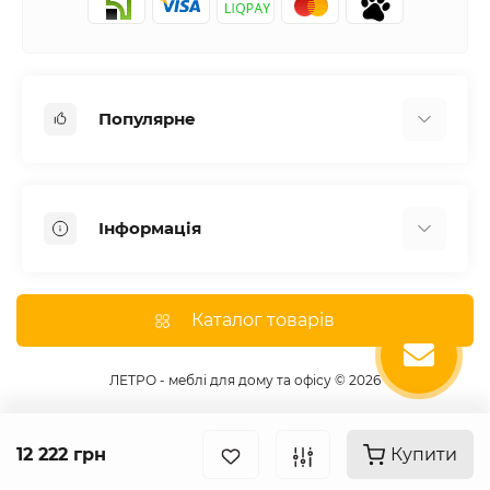
Популярне
Письмові столи
Передпокої
Інформація
Комоди для спальні
Двоспальні ліжка
Доставка
Меблі в дитячу
Про магазин
Каталог товарів
Шафи
Оплата
Дивани
Відгуки
ЛЕТРО - меблі для дому та офісу © 2026
Кухні
Гарантія
Тумби під телевізор
Умови угоди
12 222 грн
Купити
Контакти