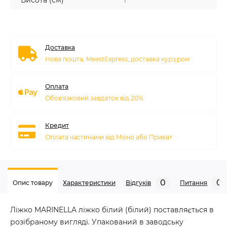
Висота (см)
1
Доставка
Нова пошта, MeestExpress, доставка кур'єром
Оплата
Обов'язковий завдаток від 20%
Кредит
Оплата частинами від Моно або Приват
0
0
Опис товару
Характеристики
Відгуків
Питання
Ліжко MARINELLA ліжко білий (білий) поставляється в
розібраному вигляді. Упакований в заводську