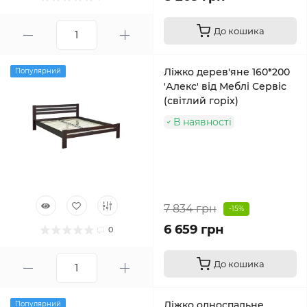
До кошика
Ліжко дерев'яне 160*200
Популярний
'Алекс' від Меблі Сервіс
(світлий горіх)
В наявності
7 834 грн
-15%
6 659 грн
0
До кошика
Ліжко односпальне
Популярний