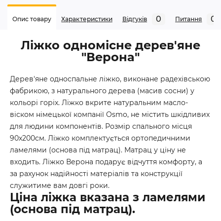
0
0
Опис товару
Характеристики
Відгуків
Питання
Ліжко одномісне дерев'яне
"Верона"
Дерев'яне односпальне ліжко, виконане радехівською
фабрикою, з натурального дерева (масив сосни) у
кольорі горіх. Ліжко вкрите натуральним масло-
віском німецької компанії Osmo, не містить шкідливих
для людини компонентів. Розмір спального місця
90х200см. Ліжко комплектується ортопедичними
ламелями (основа під матрац). Матрац у ціну не
входить. Ліжко Верона подарує відчуття комфорту, а
за рахунок надійності матеріалів та конструкції
служитиме вам довгі роки.
Ціна ліжка вказана з ламелями
(основа під матрац).