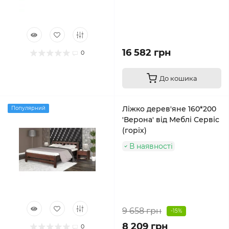
16 582 грн
0
До кошика
Ліжко дерев'яне 160*200
Популярний
'Верона' від Меблі Сервіс
(горіх)
В наявності
9 658 грн
-15%
8 209 грн
0