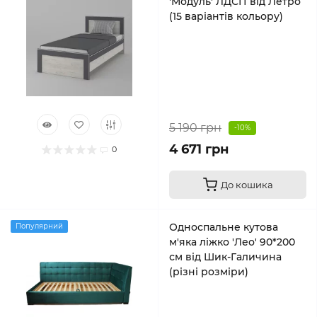
'Модуль' ЛДСП від Летро
(15 варіантів кольору)
5 190 грн
-10%
4 671 грн
0
До кошика
Односпальне кутова
Популярний
м'яка ліжко 'Лео' 90*200
см від Шик-Галичина
(різні розміри)