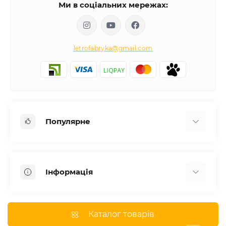
Ми в соціальних мережах:
letrofabryka@gmail.com
Популярне
Письмові столи
Передпокої
Інформація
Комоди для спальні
Двоспальні ліжка
Доставка
Меблі в дитячу
Про магазин
Каталог товарів
Шафи