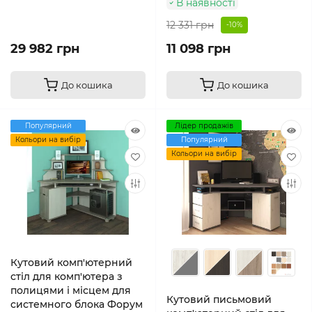
В наявності
12 331 грн
-10%
29 982 грн
11 098 грн
До кошика
До кошика
Популярний
Лідер продажів
Кольори на вибір
Популярний
Кольори на вибір
Кутовий комп'ютерний
стіл для комп'ютера з
полицями і місцем для
Кутовий письмовий
системного блока Форум