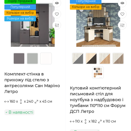
Лідер продажів
Популярний
Популярний
Кольори на вибір
Кольори на вибір
Розміри на вибір
Комплект-стінка в
прихожу під стелю з
антресолями Сан Маріно
Кутовий комп'ютерний
Летро
письмовий стіл для
ноутбука з надбудовою і
160 x
x 240
x 45 см
тумбами 110*110 см Форум
ДСП Летро
В наявності
110 x
x 182
x 110 см