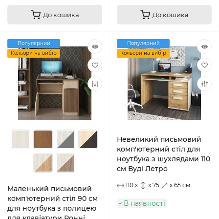
До кошика
До кошика
Популярний
Популярний
Кольори на вибір
Кольори на вибір
Невеликий письмовий
комп'ютерний стіл для
ноутбука з шухлядами 110
см Вуді Летро
110 x
x 75
x 65 см
Маленький письмовий
комп'ютерний стіл 90 см
В наявності
для ноутбука з полицею
для клавіатури Ронні