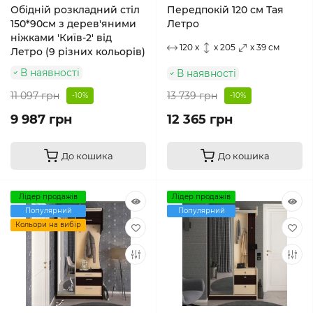
Обідній розкладний стіл
Передпокій 120 см Тая
150*90см з дерев'яними
Летро
ніжками 'Київ-2' від
120 x
x 205
x 39 см
Летро (9 різних кольорів)
В наявності
В наявності
11 097 грн
13 739 грн
-10%
-10%
9 987 грн
12 365 грн
До кошика
До кошика
Лідер продажів
Лідер продажів
Популярний
Популярний
Кольори на вибір