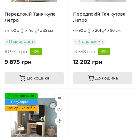
Передпокій Таня-купе
Передпокій Тая кутова
Летро
Летро
100 x
x 195
x 35 см
90 x
x 201
x 90 см
В наявності
В наявності
10 972 грн
13 558 грн
-10%
-10%
9 875 грн
12 202 грн
До кошика
До кошика
Лідер продажів
Популярний
Кольори на вибір