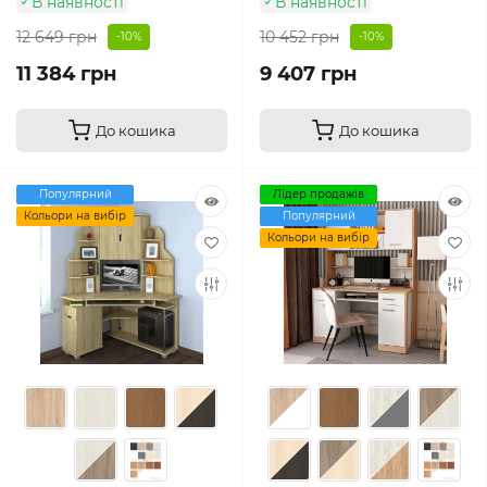
В наявності
В наявності
12 649 грн
10 452 грн
-10%
-10%
11 384 грн
9 407 грн
До кошика
До кошика
Популярний
Лідер продажів
Кольори на вибір
Популярний
Кольори на вибір