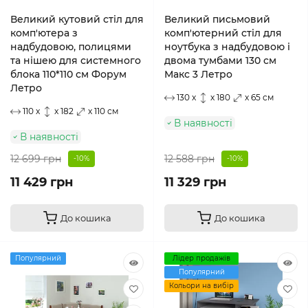
Великий кутовий стіл для
Великий письмовий
комп'ютера з
комп'ютерний стіл для
надбудовою, полицями
ноутбука з надбудовою і
та нішею для системного
двома тумбами 130 см
блока 110*110 см Форум
Макс 3 Летро
Летро
130 x
x 180
x 65 см
110 x
x 182
x 110 см
В наявності
В наявності
12 699 грн
12 588 грн
-10%
-10%
11 429 грн
11 329 грн
До кошика
До кошика
Популярний
Лідер продажів
Популярний
Кольори на вибір