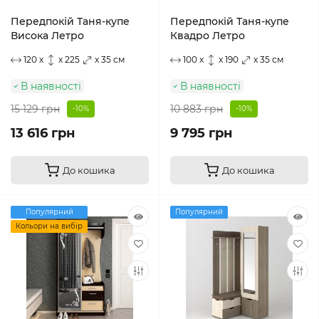
Передпокій Таня-купе
Передпокій Таня-купе
Висока Летро
Квадро Летро
120 x
x 225
x 35 см
100 x
x 190
x 35 см
В наявності
В наявності
15 129 грн
10 883 грн
-10%
-10%
13 616 грн
9 795 грн
До кошика
До кошика
Популярний
Популярний
Кольори на вибір