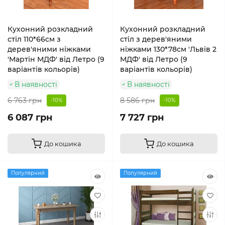
Кухонний розкладний
Кухонний розкладний
стіл 110*66см з
стіл з дерев'яними
дерев'яними ніжками
ніжками 130*78см 'Львів 2
'Мартін МДФ' від Летро (9
МДФ' від Летро (9
варіантів кольорів)
варіантів кольорів)
В наявності
В наявності
6 763 грн
8 586 грн
-10%
-10%
6 087 грн
7 727 грн
До кошика
До кошика
Популярний
Популярний