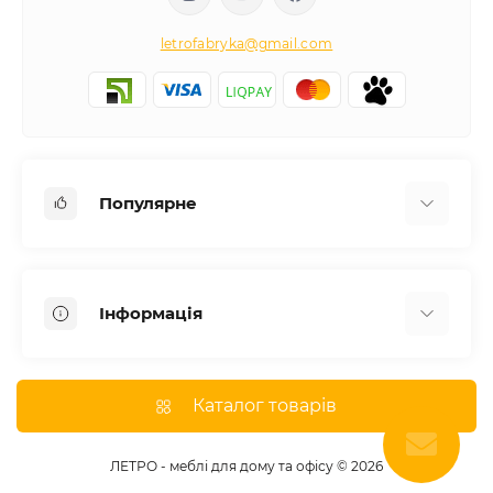
letrofabryka@gmail.com
Популярне
Письмові столи
Передпокої
Інформація
Комоди для спальні
Двоспальні ліжка
Доставка
Меблі в дитячу
Про магазин
Каталог товарів
Шафи
Оплата
Дивани
Відгуки
ЛЕТРО - меблі для дому та офісу © 2026
Кухні