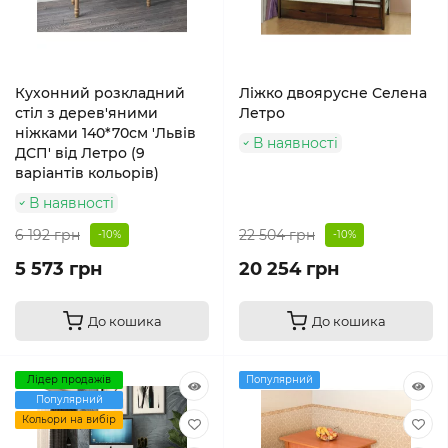
Кухонний розкладний
Ліжко двоярусне Селена
стіл з дерев'яними
Летро
ніжками 140*70см 'Львів
В наявності
ДСП' від Летро (9
варіантів кольорів)
В наявності
6 192 грн
22 504 грн
-10%
-10%
5 573 грн
20 254 грн
До кошика
До кошика
Лідер продажів
Популярний
Популярний
Кольори на вибір