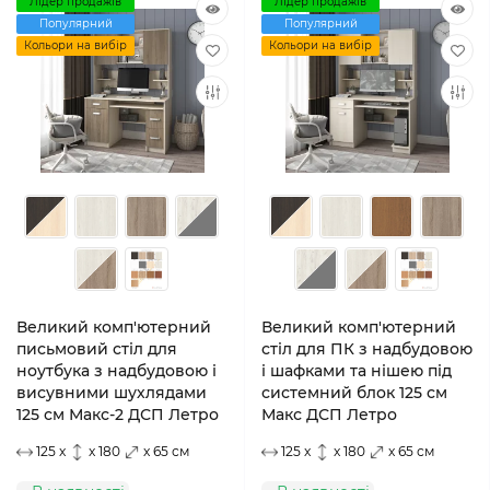
Лідер продажів
Лідер продажів
Популярний
Популярний
Кольори на вибір
Кольори на вибір
Великий комп'ютерний
Великий комп'ютерний
письмовий стіл для
стіл для ПК з надбудовою
ноутбука з надбудовою і
і шафками та нішею під
висувними шухлядами
системний блок 125 см
125 см Макс-2 ДСП Летро
Макс ДСП Летро
125 x
x 180
x 65 см
125 x
x 180
x 65 см