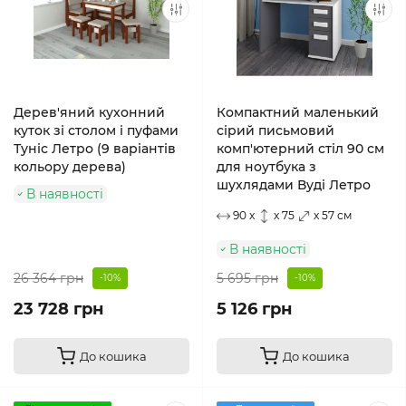
Дерев'яний кухонний
Компактний маленький
куток зі столом і пуфами
сірий письмовий
Туніс Летро (9 варіантів
комп'ютерний стіл 90 см
кольору дерева)
для ноутбука з
шухлядами Вуді Летро
В наявності
90 x
x 75
x 57 см
В наявності
26 364 грн
5 695 грн
-10%
-10%
23 728 грн
5 126 грн
До кошика
До кошика