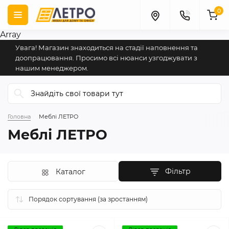
0
Array
Увага! Магазин знаходиться на стадії наповнення та
доопрацювання. Просимо всі нюанси узгоджувати з
нашим менеджером.
Головна
Меблі ЛЕТРО
Меблі ЛЕТРО
Фільтр
Каталог