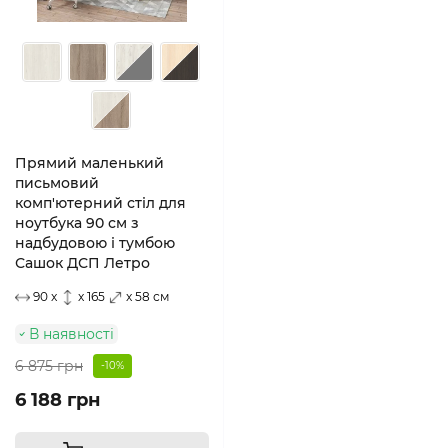
Прямий маленький
письмовий
комп'ютерний стіл для
ноутбука 90 см з
надбудовою і тумбою
Сашок ДСП Летро
90 x
x 165
x 58 см
В наявності
6 875 грн
-10%
6 188 грн