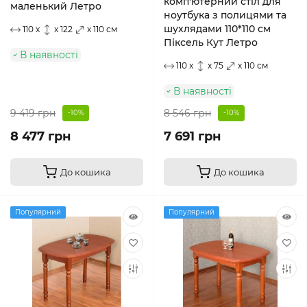
комп'ютерний стіл для
маленький Летро
ноутбука з полицями та
шухлядами 110*110 см
110 x
x 122
x 110 см
Піксель Кут Летро
В наявності
110 x
x 75
x 110 см
В наявності
9 419 грн
8 546 грн
-10%
-10%
8 477 грн
7 691 грн
До кошика
До кошика
Популярний
Популярний