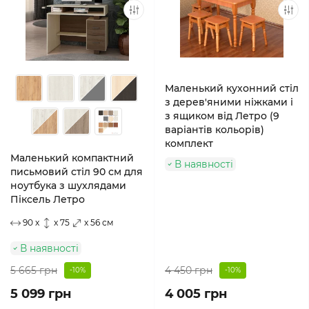
Маленький кухонний стіл
з дерев'яними ніжками і
з ящиком від Летро (9
варіантів кольорів)
комплект
Маленький компактний
В наявності
письмовий стіл 90 см для
ноутбука з шухлядами
Піксель Летро
90 x
x 75
x 56 см
В наявності
5 665 грн
4 450 грн
-10%
-10%
5 099 грн
4 005 грн