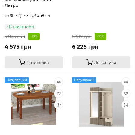
Летро
90 x
x 85
x 58 см
В наявності
5 083 грн
6 917 грн
-10%
-10%
4 575 грн
6 225 грн
До кошика
До кошика
Популярний
Популярний