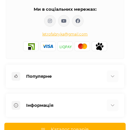
Ми в соціальних мережах:
letrofabryka@gmail.com
Популярне
Письмові столи
Передпокої
Інформація
Комоди для спальні
Двоспальні ліжка
Доставка
Меблі в дитячу
Про магазин
Каталог товарів