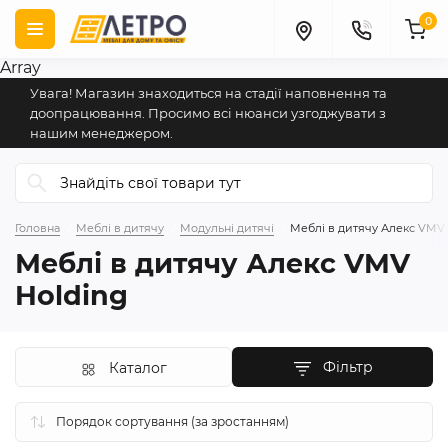
0
Array
Увага! Магазин знаходиться на стадії наповнення та
доопрацювання. Просимо всі нюанси узгоджувати з
нашим менеджером.
Головна
Меблі в дитячу
Модульні дитячі
Меблі в дитячу Алекс VMV 
Меблі в дитячу Алекс VMV
Holding
Фільтр
Каталог