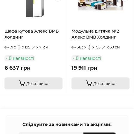
Шафа кутова Алекс ВМВ
Модульна дитяча №2
Холдинг
Алекс ВМВ Холдинг
71 x
x 195
x 71 см
383 x
x 195
x 60 см
В наявності
В наявності
6 637 грн
19 911 грн
До кошика
До кошика
Слідкуйте за новинками та акціями: