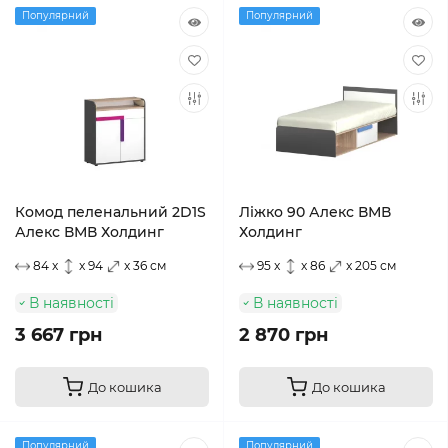
Популярний
Популярний
Комод пеленальний 2D1S
Ліжко 90 Алекс ВМВ
Алекс ВМВ Холдинг
Холдинг
84 x
x 94
x 36 см
95 x
x 86
x 205 см
В наявності
В наявності
3 667 грн
2 870 грн
До кошика
До кошика
Популярний
Популярний