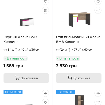
Скриня Алекс ВМВ
Стiл письмовий 60 Алекс
Холдинг
ВМВ Холдинг
84 x
x 40
x 36 см
124 x
x 77
x 60 см
В наявності
В наявності
1 589 грн
3 530 грн
До кошика
До кошика
Популярний
Популярний