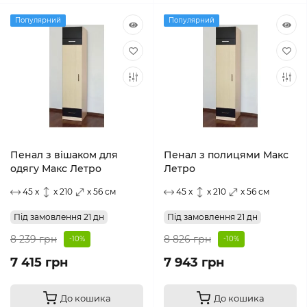
Популярний
Популярний
Пенал з вішаком для
Пенал з полицями Макс
одягу Макс Летро
Летро
45 x
x 210
x 56 см
45 x
x 210
x 56 см
Під замовлення 21 дн
Під замовлення 21 дн
8 239 грн
8 826 грн
-10%
-10%
7 415 грн
7 943 грн
До кошика
До кошика