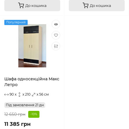
До кошика
До кошика
Популярний
Шафа односекційна Макс
Летро
90 x
x 210
x 56 см
Під замовлення 21 дн
12 650 грн
-10%
11 385 грн