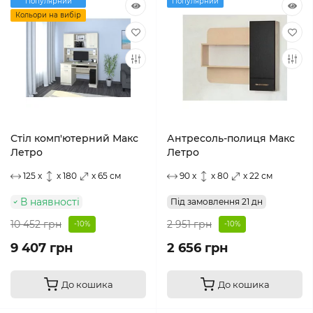
Популярний
Популярний
Кольори на вибір
Стіл комп'ютерний Макс
Антресоль-полиця Макс
Летро
Летро
125 x
x 180
x 65 см
90 x
x 80
x 22 см
В наявності
Під замовлення 21 дн
10 452 грн
2 951 грн
-10%
-10%
9 407 грн
2 656 грн
До кошика
До кошика