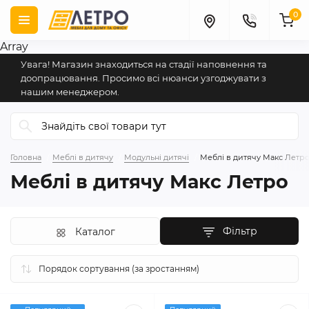
0
Array
Увага! Магазин знаходиться на стадії наповнення та
доопрацювання. Просимо всі нюанси узгоджувати з
нашим менеджером.
Головна
Меблі в дитячу
Модульні дитячі
Меблі в дитячу Макс Летр
Меблі в дитячу Макс Летро
Фільтр
Каталог