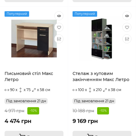
Популярний
Популярний
Письмовий стіл Макс
Стелаж з кутовим
Летро
закінченням Макс Летро
90 x
x 75
x 58 см
100 x
x 210
x 38 см
Під замовлення 21 дн
Під замовлення 21 дн
4 971 грн
10 188 грн
-10%
-10%
4 474 грн
9 169 грн