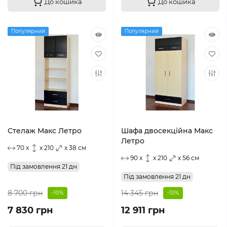
До кошика
До кошика
Популярний
Популярний
Стелаж Макс Летро
Шафа двосекційна Макс
Летро
70 x
x 210
x 38 см
90 x
x 210
x 56 см
Під замовлення 21 дн
Під замовлення 21 дн
8 700 грн
14 345 грн
-10%
-10%
7 830 грн
12 911 грн