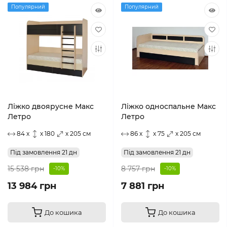
Популярний
Популярний
Ліжко двоярусне Макс
Ліжко односпальне Макс
Летро
Летро
84 x
x 180
x 205 см
86 x
x 75
x 205 см
Під замовлення 21 дн
Під замовлення 21 дн
15 538 грн
8 757 грн
-10%
-10%
13 984 грн
7 881 грн
До кошика
До кошика