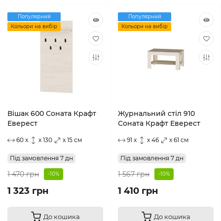
Популярний
Популярний
Кольори на вибір
Кольори на вибір
Вішак 600 Соната Крафт
Журнальний стіл 910
Еверест
Соната Крафт Еверест
60 x
x 130
x 15 см
91 x
x 46
x 61 см
Під замовлення 7 дн
Під замовлення 7 дн
1 470 грн
1 567 грн
-10%
-10%
1 323 грн
1 410 грн
До кошика
До кошика