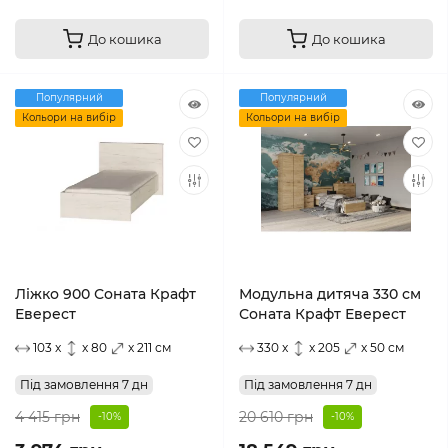
До кошика
До кошика
Популярний
Популярний
Кольори на вибір
Кольори на вибір
Ліжко 900 Соната Крафт
Модульна дитяча 330 см
Еверест
Соната Крафт Еверест
103 x
x 80
x 211 см
330 x
x 205
x 50 см
Під замовлення 7 дн
Під замовлення 7 дн
4 415 грн
20 610 грн
-10%
-10%