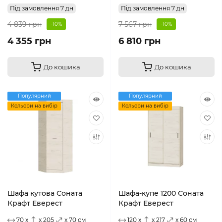
Під замовлення 7 дн
Під замовлення 7 дн
4 839 грн
7 567 грн
-10%
-10%
4 355 грн
6 810 грн
До кошика
До кошика
Популярний
Популярний
Кольори на вибір
Кольори на вибір
Шафа кутова Соната
Шафа-купе 1200 Соната
Крафт Еверест
Крафт Еверест
70 x
x 205
x 70 см
120 x
x 217
x 60 см