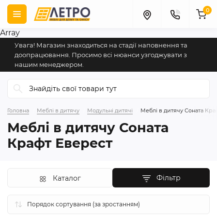
0
Array
Увага! Магазин знаходиться на стадії наповнення та
доопрацювання. Просимо всі нюанси узгоджувати з
нашим менеджером.
Головна
Меблі в дитячу
Модульні дитячі
Меблі в дитячу Соната Кра
Меблі в дитячу Соната
Крафт Еверест
Фільтр
Каталог