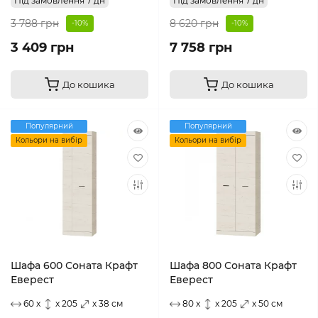
Під замовлення 7 дн
Під замовлення 7 дн
3 788 грн
8 620 грн
-10%
-10%
3 409 грн
7 758 грн
До кошика
До кошика
Популярний
Популярний
Кольори на вибір
Кольори на вибір
Шафа 600 Соната Крафт
Шафа 800 Соната Крафт
Еверест
Еверест
60 x
x 205
x 38 см
80 x
x 205
x 50 см