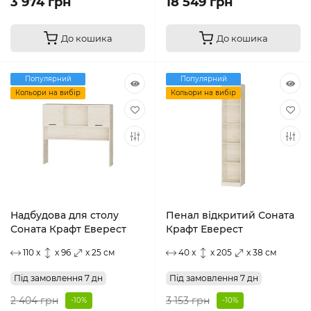
3 974 грн
18 549 грн
До кошика
До кошика
Популярний
Популярний
Кольори на вибір
Кольори на вибір
Надбудова для столу
Пенал відкритий Соната
Соната Крафт Еверест
Крафт Еверест
110 x
x 96
x 25 см
40 x
x 205
x 38 см
Під замовлення 7 дн
Під замовлення 7 дн
2 404 грн
3 153 грн
-10%
-10%