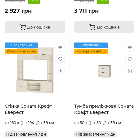
3 252 грн
4 123 грн
-10%
-10%
2 927 грн
3 711 грн
До кошика
До кошика
Популярний
Популярний
Кольори на вибір
Кольори на вибір
Стінка Соната Крафт
Тумба приліжкова Соната
Еверест
Крафт Еверест
160 x
x 194
x 38 см
50 x
x 50
x 38 см
Під замовлення 7 дн
Під замовлення 7 дн