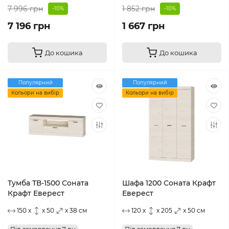
7 996 грн
1 852 грн
-10%
-10%
7 196 грн
1 667 грн
До кошика
До кошика
Популярний
Популярний
Кольори на вибір
Кольори на вибір
Тумба ТВ-1500 Соната
Шафа 1200 Соната Крафт
Крафт Еверест
Еверест
150 x
x 50
x 38 см
120 x
x 205
x 50 см