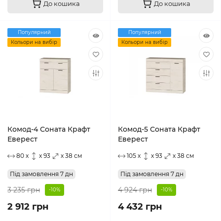
До кошика
До кошика
Популярний
Популярний
Кольори на вибір
Кольори на вибір
Комод-4 Соната Крафт
Комод-5 Соната Крафт
Еверест
Еверест
80 x
x 93
x 38 см
105 x
x 93
x 38 см
Під замовлення 7 дн
Під замовлення 7 дн
3 235 грн
4 924 грн
-10%
-10%
2 912 грн
4 432 грн