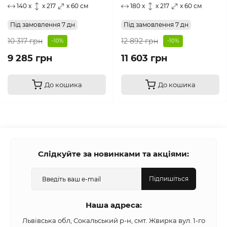
140 x
x 217
x 60 см
180 x
x 217
x 60 см
Під замовлення 7 дн
Під замовлення 7 дн
10 317 грн
12 892 грн
-10%
-10%
9 285 грн
11 603 грн
До кошика
До кошика
Слідкуйте за новинками та акціями:
Підпишіться
Наша адреса:
Львівська обл, Сокальський р-н, смт. Жвирка вул. 1-го