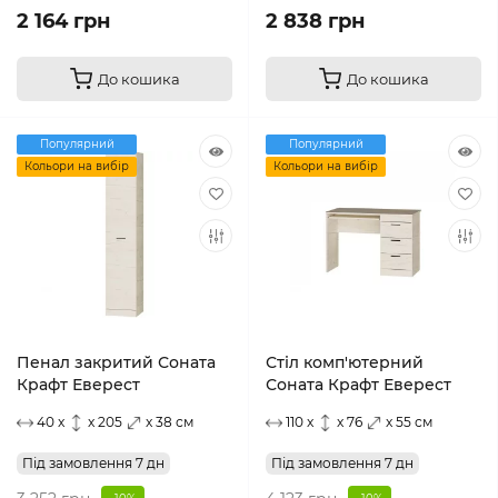
2 164 грн
2 838 грн
До кошика
До кошика
Популярний
Популярний
Кольори на вибір
Кольори на вибір
Пенал закритий Соната
Стіл комп'ютерний
Крафт Еверест
Соната Крафт Еверест
40 x
x 205
x 38 см
110 x
x 76
x 55 см
Під замовлення 7 дн
Під замовлення 7 дн