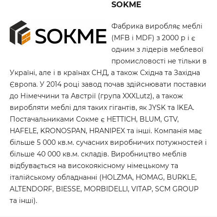
SOKME
Фабрика виробляє меблі
(MFB і MDF) з 2000 р і є
одним з лідерів меблевої
промисловості не тільки в
Україні, але і в країнах СНД, а також Східна та Західна
Європа. У 2014 році завод почав здійснювати поставки
до Німеччини та Австрії (група XXXLutz), а також
виробляти меблі для таких гігантів, як JYSK та IKEA.
Постачальниками Сокме є HETTICH, BLUM, GTV,
HAFELE, KRONOSPAN, HRANIPEX та інші. Компанія має
більше 5 000 кв.м. сучасних виробничих потужностей і
більше 40 000 кв.м. складів. Виробництво меблів
відбувається на високоякісному німецькому та
італійському обладнанні (HOLZMA, HOMAG, BURKLE,
ALTENDORF, BIESSE, MORBIDELLI, VITAP, SCM GROUP
та інші).