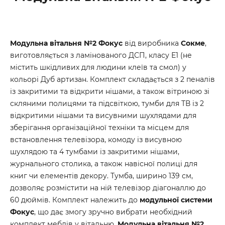
Модульна вітальня №2 Фокус
від виробника
Сокме
,
виготовляється з ламінованого ДСП, класу Е1 (не
містить шкідливих для людини клеїв та смол) у
кольорі Дуб артизан. Комплект складається з 2 пеналів
із закритими та відкрити нішами, а також вітриною зі
скляними полицями та підсвіткою, тумби для ТВ із 2
відкритими нішами та висувними шухлядами для
зберігання організаційної техніки та місцем для
встановлення телевізора, комоду із висувною
шухлядою та 4 тумбами із закритими нішами,
журнального столика, а також навісної полиці для
книг чи елементів декору. Тумба, ширино 139 см,
дозволяє розмістити на ній телевізор діагоналлю до
60 дюймів. Комплект належить до
модульної системи
Фокус
, що дає змогу зручно вибрати необхідний
комплект меблів у вітальню.
Модульна вітальня №2