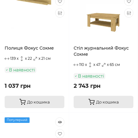
Полиця Фокус Сокме
Стіл журнальний Фокус
Сокме
139 x
x 22
x 21 см
110 x
x 47
x 65 см
В наявності
В наявності
1 037 грн
2 743 грн
До кошика
До кошика
Популярний