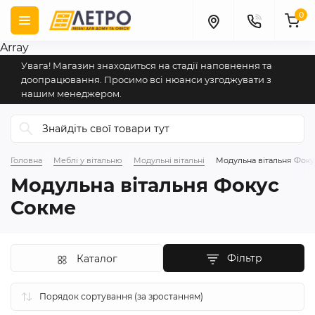
0
Array
Увага! Магазин знаходиться на стадії наповнення та
доопрацювання. Просимо всі нюанси узгоджувати з
нашим менеджером.
Головна
Меблі у вітальню
Модульні вітальні
Модульна вітальня Фок
Модульна вітальня Фокус
Сокме
Фільтр
Каталог