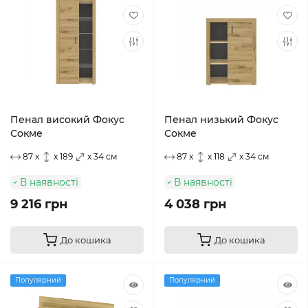
Пенал високий Фокус
Пенал низький Фокус
Сокме
Сокме
87 x
x 189
x 34 см
87 x
x 118
x 34 см
В наявності
В наявності
9 216 грн
4 038 грн
До кошика
До кошика
Популярний
Популярний