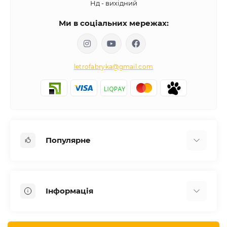
Нд - вихідний
Ми в соціальних мережах:
letrofabryka@gmail.com
Популярне
Письмові столи
Передпокої
Інформація
Комоди для спальні
Двоспальні ліжка
Доставка
Меблі в дитячу