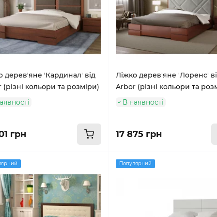
о дерев'яне 'Кардинал' від
Ліжко дерев'яне 'Лоренс' в
 (різні кольори та розміри)
Arbor (різні кольори та роз
аявності
В наявності
01 грн
17 875 грн
лярний
Популярний