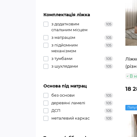
Комплектація ліжка
з додатковим
105
спальним місцем
з матрацом
105
з підйомним
105
механізмом
з тумбами
Ліжко
105
з шухлядами
(різн
105
В н
Основа під матрац
18 2
без основи
105
деревяні ламелі
105
Попу
ДСП
105
металевий каркас
105