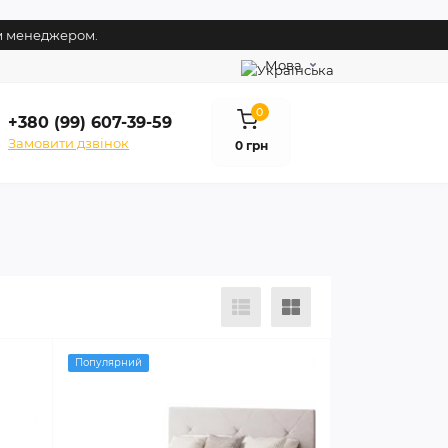
им менеджером.
Мова
0
+380 (99) 607-39-59
Замовити дзвінок
0 грн
Популярний