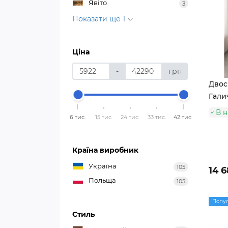
Явіто
3
Показати ще 1
Ціна
-
грн
Двосп
Гали
В н
6 тис.
15 тис.
24 тис.
33 тис.
42 тис.
Країна виробник
Україна
105
14 6
Польща
105
Попу
Стиль