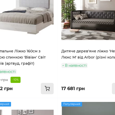
пальне Ліжко 160см з
Дитяче дерев'яне ліжко 'Н
рю спинкою 'Вівіан' Світ
Люкс М' від Arbor (різні ко
в (артвуд, графіт)
В наявності
аявності
 грн
-10%
22 грн
17 681 грн
лярний
Популярний