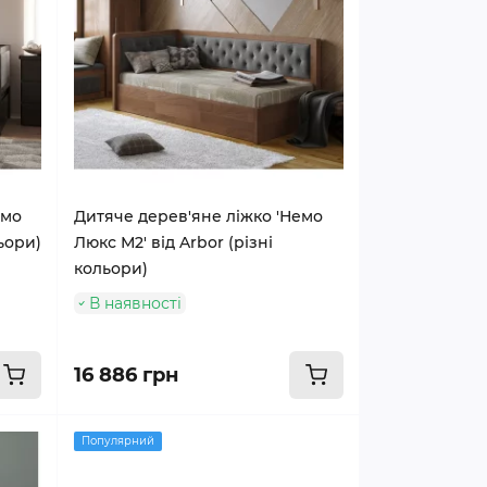
емо
Дитяче дерев'яне ліжко 'Немо
льори)
Люкс М2' від Arbor (різні
кольори)
В наявності
16 886 грн
Популярний