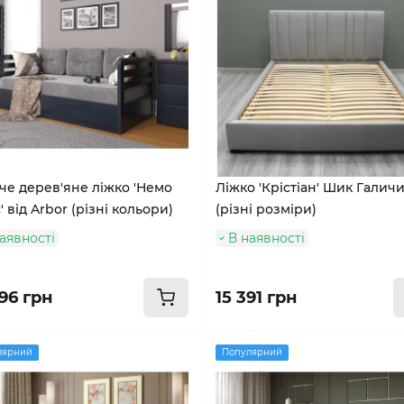
че дерев'яне ліжко 'Немо
Ліжко 'Крістіан' Шик Галич
 від Arbor (різні кольори)
(різні розміри)
аявності
В наявності
96 грн
15 391 грн
лярний
Популярний