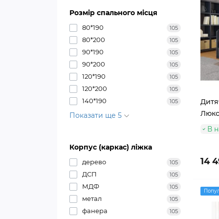
Розмір спального місця
80*190
105
80*200
105
90*190
105
90*200
105
120*190
105
120*200
105
140*190
Дитя
105
Люкс'
Показати ще 5
В н
Корпус (каркас) ліжка
14 4
дерево
105
ДСП
105
МДФ
105
Попу
метал
105
фанера
105