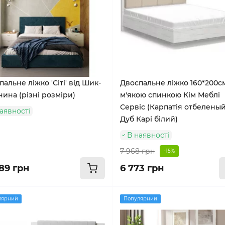
альне ліжко 'Сіті' від Шик-
Двоспальне ліжко 160*200с
чина (різні розміри)
м'якою спинкою Кім Меблі
Сервіс (Карпатія отбеленый
аявності
Дуб Карі білий)
В наявності
7 968 грн
-15%
89 грн
6 773 грн
лярний
Популярний