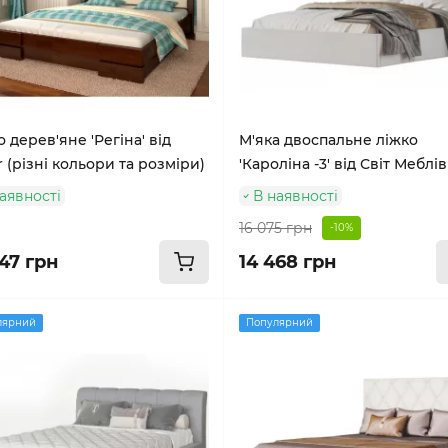
 дерев'яне 'Регіна' від
М'яка двоспальне ліжко
 (різні кольори та розміри)
'Кароліна -3' від Світ Меблів
аявності
В наявності
16 075 грн
-10%
47 грн
14 468 грн
лярний
Популярний