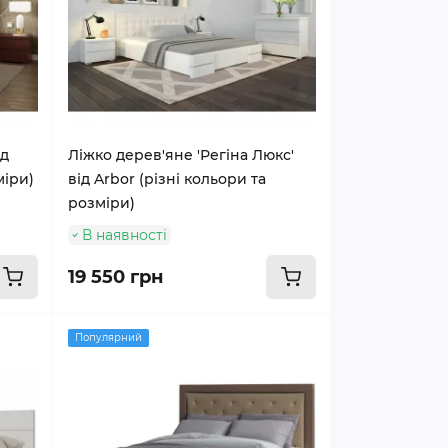
ід
Ліжко дерев'яне 'Регіна Люкс'
міри)
від Arbor (різні кольори та
розміри)
В наявності
19 550 грн
Популярний