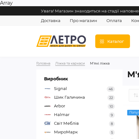
Array
Увага! Магазин знаходиться на стадії напов
Доставка
Про магазин
Оплата
Кон
Каталог
Головна
Ліжка та каркаси
М'які ліжка
М'
Виробник
Signal
46
Шик Галичина
22
Arbor
10
Попу
Halmar
9
Світ Меблів
8
МироМарк
5