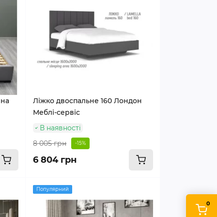
ина
Ліжко двоспальне 160 Лондон
Меблі-сервіс
В наявності
8 005 грн
-15%
6 804 грн
Популярний
0