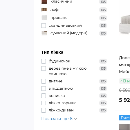
класичний
105
лофт
105
прованс
105
скандинавський
105
сучасний (модерн)
105
Тип ліжка
Двос
будиночок
105
мягк
дерев'яне.з м'якою
105
Меблі
спинкою
В н
дитяче
105
з підсвіткою
105
6 580
колиска
105
5 9
ліжко-горище
105
ліжко-диван
105
Попу
Показати ще 8