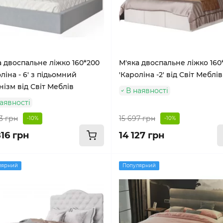
а двоспальне ліжко 160*200
М'яка двоспальне ліжко 160
ліна - 6' з підьомний
'Кароліна -2' від Світ Меблів
нізм від Світ Меблів
В наявності
аявності
3 грн
15 697 грн
-10%
-10%
16 грн
14 127 грн
лярний
Популярний