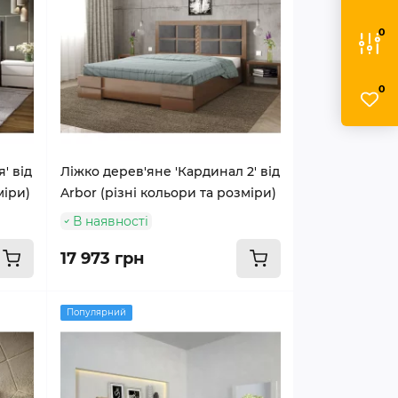
0
0
' від
Ліжко дерев'яне 'Кардинал 2' від
міри)
Arbor (різні кольори та розміри)
В наявності
17 973 грн
Популярний