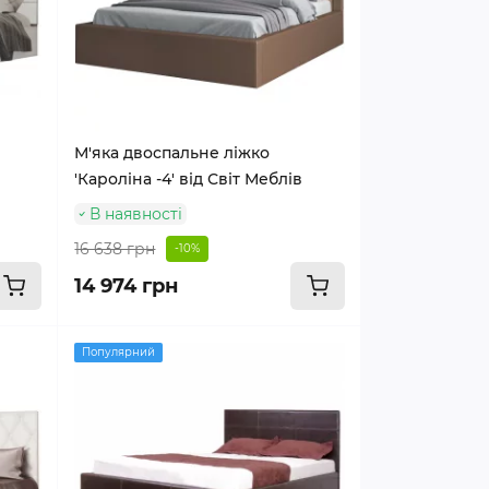
М'яка двоспальне ліжко
'Кароліна -4' від Світ Меблів
В наявності
16 638 грн
-10%
14 974 грн
Популярний