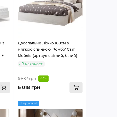
м з
Двоспальне Ліжко 160см з
мягкою спинкою 'Ромбо' Світ
 +
Меблів (артвуд світлий, білий)
В наявності
6 687 грн
-10%
6 018 грн
Популярний