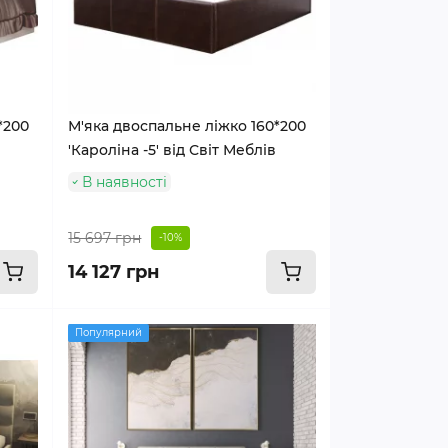
*200
М'яка двоспальне ліжко 160*200
'Кароліна -5' від Світ Меблів
В наявності
15 697 грн
-10%
14 127 грн
Популярний