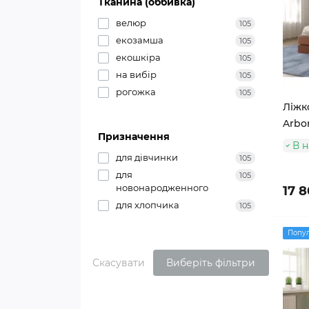
Тканина (оббивка)
велюр
105
екозамша
105
екошкіра
105
на вибір
105
рогожка
105
Ліжк
Arbor
Призначення
В н
для дівчинки
105
для
105
новонародженного
17 8
для хлопчика
105
Попу
Скасувати
Виберіть фільтри