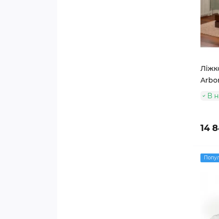
Ліжко
Arbor
В н
14 8
Попу