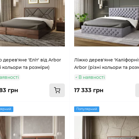
 дерев'яне 'Еліт' від Arbor
Ліжко дерев'яне 'Каліфорнія
і кольори та розміри)
Arbor (різні кольори та роз
аявності
В наявності
83 грн
17 333 грн
лярний
Популярний