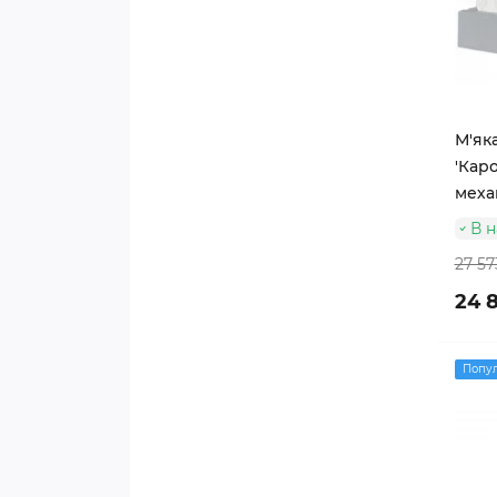
М'як
'Каро
меха
В н
27 57
24 8
Попу