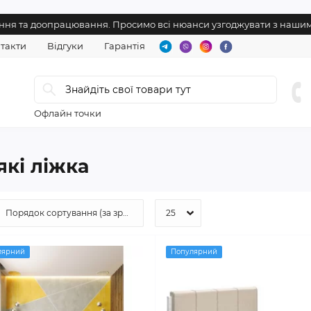
нення та доопрацювання. Просимо всі нюанси узгоджувати з наш
такти
Відгуки
Гарантія
Офлайн точки
які ліжка
лярний
Популярний