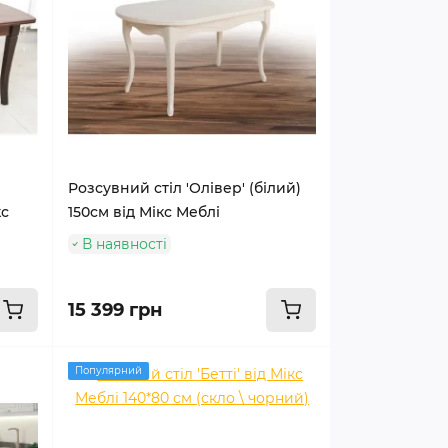
Розсувний стіл 'Олівер' (білий)
кс
150см від Мікс Меблі
В наявності
15 399 грн
Популярний