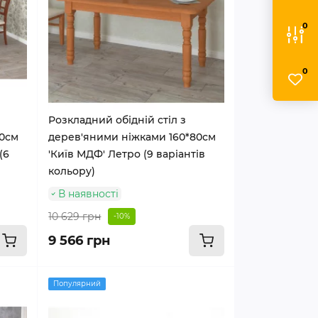
0
0
Розкладний обідній стіл з
90см
дерев'яними ніжками 160*80см
(6
'Київ МДФ' Летро (9 варіантів
кольору)
В наявності
10 629 грн
-10%
9 566 грн
Популярний