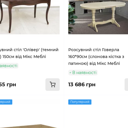
увний стіл 'Олівер' (темний
Розсувний стіл Говерла
) 150см від Мікс Меблі
160*90см (слонова кістка з
патиною) від Мікс Меблі
аявності
В наявності
55 грн
13 686 грн
лярний
Популярний