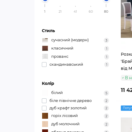
1
21
41
60
80
Стиль
сучасний (модерн)
3
класичний
1
Розк
прованс
1
'Брай
скандинавський
1
від М
В н
Колір
11 4
білий
5
біле північне дерево
2
дуб крафт золотий
2
Попу
горіх лісовий
2
дуб молочний
2