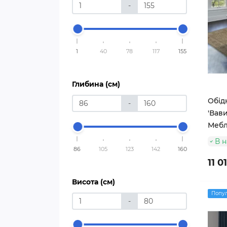
-
1
40
78
117
155
Глибина (см)
Обід
-
'Вави
Мебл
В н
86
105
123
142
160
11 0
Висота (см)
Попу
-