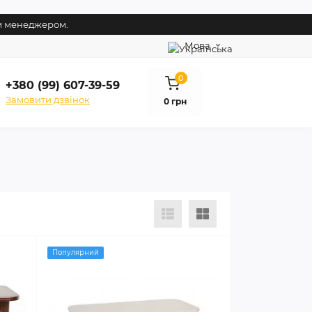
им менеджером.
Мова
0
+380 (99) 607-39-59
Замовити дзвінок
0 грн
Популярний