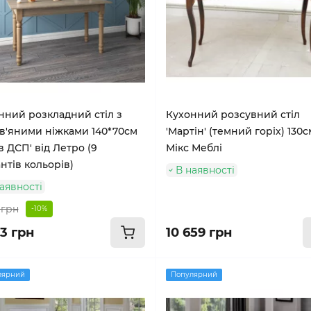
нний розкладний стіл з
Кухонний розсувний стіл
в'яними ніжками 140*70см
'Мартін' (темний горіх) 130с
в ДСП' від Летро (9
Мікс Меблі
нтів кольорів)
В наявності
аявності
 грн
-10%
73 грн
10 659 грн
лярний
Популярний