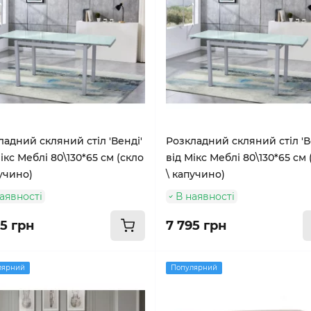
ладний скляний стіл 'Венді'
Розкладний скляний стіл 'В
ікс Меблі 80\130*65 см (скло
від Мікс Меблі 80\130*65 см 
пучино)
\ капучино)
аявності
В наявності
95 грн
7 795 грн
лярний
Популярний