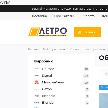
Array
Увага! Магазин знаходиться на стадії напов
Доставка
Про магазин
Оплата
Кон
Каталог
Головна
Меблі у вітальню
Столи та стільці у вітальню
Об
Виробник
Halmar
81
Signal
49
Микс мебель
20
Попу
Летро
7
Інтарсіо
3
Blonski
3