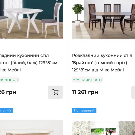
ладний кухонний стіл
Розкладний кухонний стіл
тон' (білий, беж) 129*81см
'Брайтон' (темний горіх)
ікс Меблі
129*81см від Мікс Меблі
аявності
В наявності
26 грн
11 261 грн
лярний
Популярний