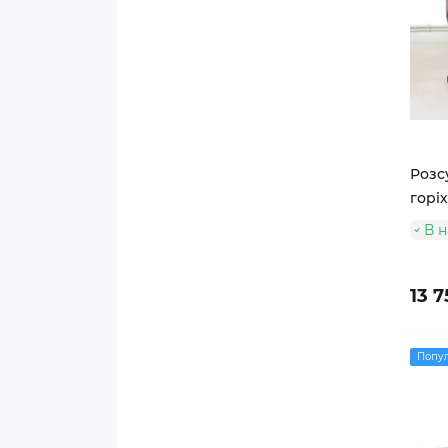
Розс
горіх
В н
13 7
Попу