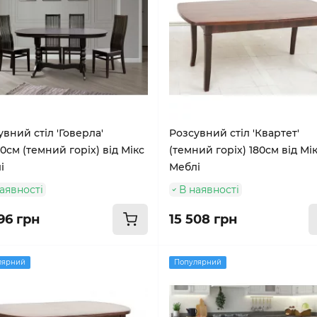
вний стіл 'Говерла'
Розсувний стіл 'Квартет'
0см (темний горіх) від Мікс
(темний горіх) 180см від Мі
і
Меблі
аявності
В наявності
96 грн
15 508 грн
лярний
Популярний