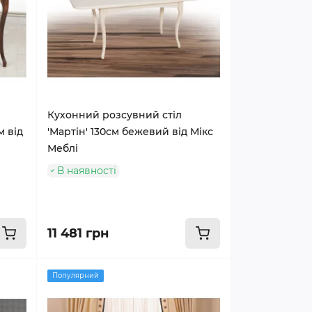
Кухонний розсувний стіл
м від
'Мартін' 130см бежевий від Мікс
Меблі
В наявності
11 481 грн
Популярний