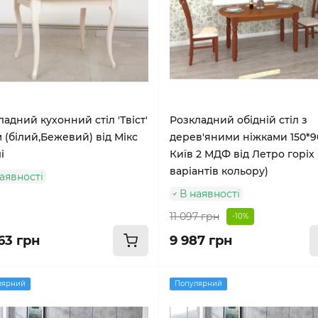
адний кухонний стіл 'Твіст'
Розкладний обідній стіл з
м (білий,Бежевий) від Мікс
дерев'яними ніжками 150*
і
Київ 2 МДФ від Летро горіх 
варіантів кольору)
аявності
В наявності
11 097 грн
-10%
63 грн
9 987 грн
лярний
Популярний