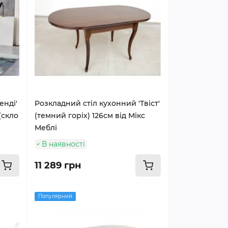
енді'
Розкладний стіл кухонний 'Твіст'
(скло
(темний горіх) 126см від Мікс
Меблі
В наявності
11 289 грн
Популярний