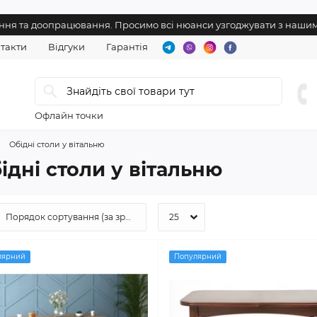
нення та доопрацювання. Просимо всі нюанси узгоджувати з наш
такти
Відгуки
Гарантія
Офлайн точки
Обідні столи у вітальню
ідні столи у вітальню
лярний
Популярний