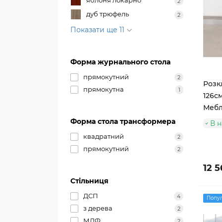
яблоня локарно
2
дуб трюфель
2
Показати ще 11
Форма журнального стола
прямокутний
2
Розкл
прямокутна
1
126с
Мебл
Форма стола трансформера
В н
квадратний
2
прямокутний
2
12 5
Стільниця
ДСП
4
Попу
з дерева
2
МДФ
2