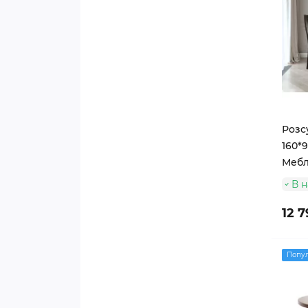
Розсу
160*9
Мебл
В н
12 7
Попу