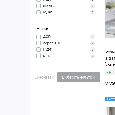
скляна
2
МДФ
1
Ніжки
ДСП
4
дерев'яні
2
МДФ
2
Розк
металеві
2
від М
\ ка
В н
Скасувати
Виберіть фільтри
7 7
Попу