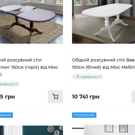
ній розсувний стіл
Обідній розсувний стіл Ва
лон' 150см (горіх) від Мікс
150см (білий) від Мікс Меблі
і
В наявності
аявності
15 грн
10 741 грн
лярний
Популярний