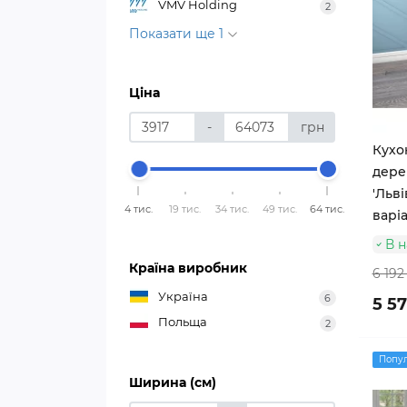
VMV Holding
2
Показати ще 1
Ціна
-
грн
Кухо
дере
'Льві
4 тис.
19 тис.
34 тис.
49 тис.
64 тис.
варіа
В н
Країна виробник
6 192
Україна
6
5 5
Польща
2
Попу
Ширина (см)