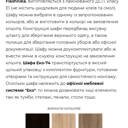
Flashnika
, виготовляється з ламінованого ДСП, класу
Е1 (не містить шкідливих для людини клеїв та смол).
Шафу можна вибрати в одному із запропонованих
кольорів, або ж виготовити в кольорі на замовлення
клієнта. Конструкція шафи передбачає висувну
штангу для зберігання верхнього одягу, а також
полицю для зберігання головних уборів або офісної
документації. Шафу можна доукомплектувати або ж
внести зміни в існуючу конструкцію на замовлення
клієнта.
Шафа Еко-74
транспортується в якісній
щільній упаковці з комплектом фурнітури, готовими
отворами та інструкцією для самостійного монтажу.
Оскільки шафа належить до
офісної меблевої
системи "Еко"
, то можна дозамовити інші елементи,
такі як тумби, стелажі, пенали, столи тощо.