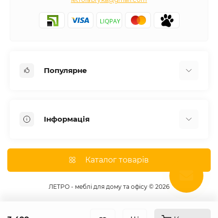
Популярне
Письмові столи
Передпокої
Інформація
Комоди для спальні
Двоспальні ліжка
Доставка
Меблі в дитячу
Про магазин
Каталог товарів
Шафи
Оплата
Дивани
Відгуки
ЛЕТРО - меблі для дому та офісу © 2026
Кухні
Гарантія
Тумби під телевізор
Умови угоди