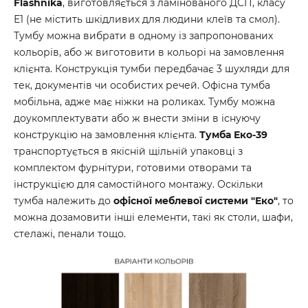
Flashnika
, виготовляється з ламінованого ДСП, класу
Е1 (не містить шкідливих для людини клеїв та смол).
Тумбу можна вибрати в одному із запропонованих
кольорів, або ж виготовити в кольорі на замовлення
клієнта. Конструкція тумби передбачає 3 шухляди для
тек, документів чи особистих речей. Офісна тумба
мобільна, адже має ніжки на роликах. Тумбу можна
доукомплектувати або ж внести зміни в існуючу
конструкцію на замовлення клієнта.
Тумба Еко-39
транспортується в якісній щільній упаковці з
комплектом фурнітури, готовими отворами та
інструкцією для самостійного монтажу. Оскільки
тумба належить до
офісної меблевої системи "Еко"
, то
можна дозамовити інші елементи, такі як столи, шафи,
стелажі, пенали тощо.