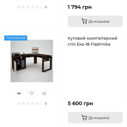
1 794 грн
0
До кошика
Кутовий комп'ютерний
Популярний
стіл Еко-18 Flashnika
5 600 грн
0
До кошика