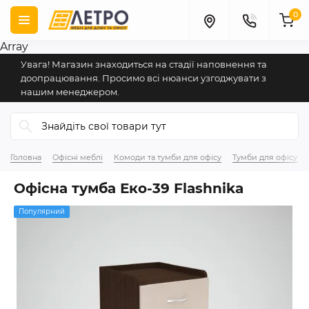
0
Array
Увага! Магазин знаходиться на стадії наповнення та
доопрацювання. Просимо всі нюанси узгоджувати з
нашим менеджером.
Головна
Офісні меблі
Комоди та тумби для офісу
Тумби для офісу
Офісна тумба Еко-39 Flashnika
Популярний