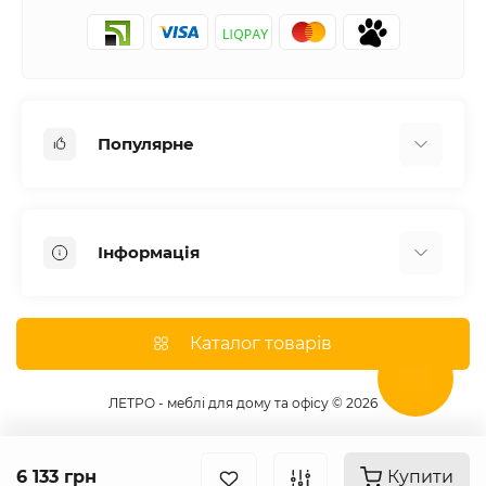
Популярне
Письмові столи
Передпокої
Інформація
Комоди для спальні
Двоспальні ліжка
Доставка
Меблі в дитячу
Про магазин
Каталог товарів
Шафи
Оплата
Дивани
Відгуки
ЛЕТРО - меблі для дому та офісу © 2026
Кухні
Гарантія
Тумби під телевізор
Умови угоди
6 133 грн
Купити