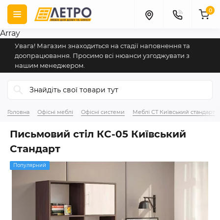
0
Array
Увага! Магазин знаходиться на стадії наповнення та
доопрацювання. Просимо всі нюанси узгоджувати з
нашим менеджером.
Головна
Офісні меблі
Офісні системи
Меблі СТ Київський стандарт
Письмовий стіл КС-05 Київський
Стандарт
Популярний