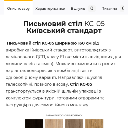
0
0
Опис товару
Характеристики
Відгуків
Питання
Письмовий стіл
КС-05
Київський стандарт
Письмовий стіл КС-05
шириною 160 см
від
виробника Київський стандарт, виготовляється з
ламінованого ДСП, класу Е1 (не містить шкідливих для
людини клеїв та смол). Можливо замовити в різних
варіантах кольорів, як в комбінації так і в
одноколірному варіанті. Направляючі шухляд
телескопічні, повного висову.
Стіл КС-05
транспортується в якісній щільній упаковці з
комплектом фурнітури, готовими отворами та
інструкцією для самостійного монтажу.