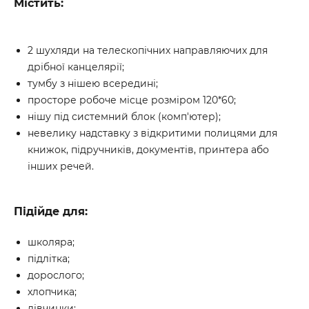
Містить:
2 шухляди на телескопічних направляючих для
дрібної канцелярії;
тумбу з нішею всередині;
просторе робоче місце розміром 120*60;
нішу під системний блок (комп'ютер);
невелику надставку з відкритими полицями для
книжок, підручників, документів, принтера або
інших речей.
Підійде для:
школяра;
підлітка;
дорослого;
хлопчика;
дівчинки;