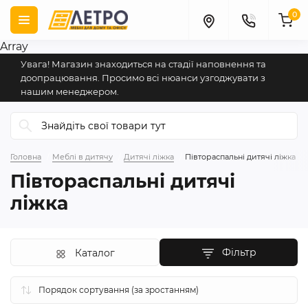
0
Array
Увага! Магазин знаходиться на стадії наповнення та
доопрацювання. Просимо всі нюанси узгоджувати з
нашим менеджером.
Головна
Меблі в дитячу
Дитячі ліжка
Півтораспальні дитячі ліжка
Півтораспальні дитячі
ліжка
Фільтр
Каталог