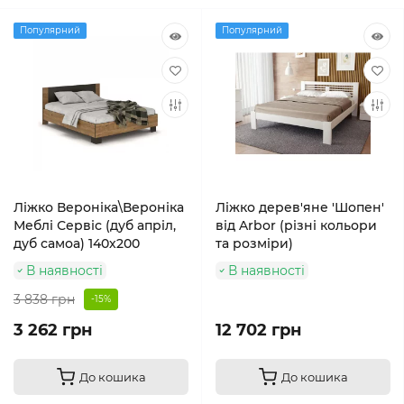
Популярний
Популярний
Ліжко Вероніка\Вероніка
Ліжко дерев'яне 'Шопен'
Меблі Сервіс (дуб апріл,
від Arbor (різні кольори
дуб самоа) 140х200
та розміри)
В наявності
В наявності
3 838 грн
-15%
3 262 грн
12 702 грн
До кошика
До кошика