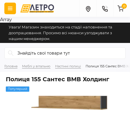
0
Array
Увага! Магазин знаходиться на стадії наповнення та
доопрацювання. Просимо всі нюанси узгоджувати з
нашим менеджером.
Головна
Меблі у вітальню
Настінні полиці
Полиця 155 Сантес ВМВ Х
Полиця 155 Сантес ВМВ Холдинг
Популярний