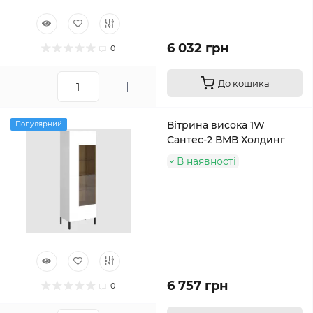
6 032 грн
0
До кошика
Вітрина висока 1W
Популярний
Сантес-2 ВМВ Холдинг
В наявності
6 757 грн
0