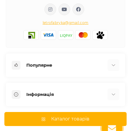
letrofabryka@gmail.com
Популярне
Письмові столи
Передпокої
Інформація
Комоди для спальні
Двоспальні ліжка
Доставка
Меблі в дитячу
Про магазин
Каталог товарів
Шафи
Оплата
Дивани