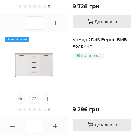
9 728 грн
0
До кошика
Комод 2D4S Верне ВМВ
Популярний
Холдинг
В наявності
9 296 грн
0
До кошика