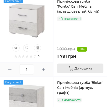
Приліжкова тумба
Популярний
'Ромбо' Світ Меблів
(артвуд светлый, білий)
В наявності
1 990 грн
-10%
1 791 грн
0
До кошика
Приліжкова тумба 'Вівіан'
Популярний
Світ Меблів (артвуд,
графіт)
В наявності