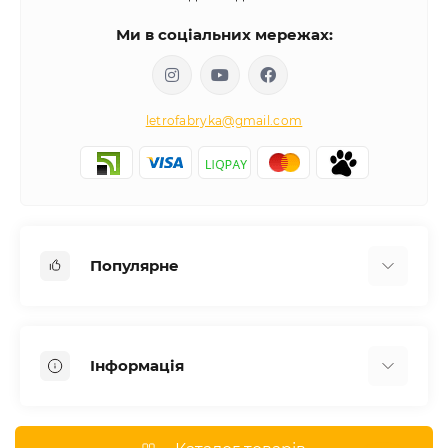
Ми в соціальних мережах:
letrofabryka@gmail.com
Популярне
Письмові столи
Передпокої
Інформація
Комоди для спальні
Двоспальні ліжка
Доставка
Меблі в дитячу
Про магазин