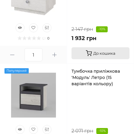
2 147 грн
-10%
1 932 грн
0
До кошика
Тумбочка приліжкова
Популярний
'Модуль' Летро (15
варіантів кольору)
2 071 грн
-10%