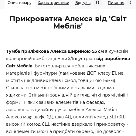
0
0
Опис товару
Характеристики
Відгуків
Питання
Прикроватка Алекса від 'Світ
Меблів'
Тумба приліжкова Алекса шириною 55 см
в сучасній
кольоровій комбінації Білий/Індустріал
від виробника
Світ Меблів
. Виготовляється меблі з якісних
матеріалів і фурнітури (ламіноване ДСП класу Е1, не
містить шкідливих клеїв і смол, товщиною 16мм).
Стильна сіра меблі
з білими вставками, з двома
ящиками
. З
тільний зовнішній вигляд,
чіткі прямі лінії і
форми, ніяких зайвих елементів на фасадах,
лаконічність дизайну ручок меблів Алекса. Меблі
Алекса має: шафа 6Д, шка 4Д, великий комод 3Ш+3Ш,
високий комод 6Ш, настінне дзеркало і прикроватку -
всі елементи можна придбати окремо, що дозволяє