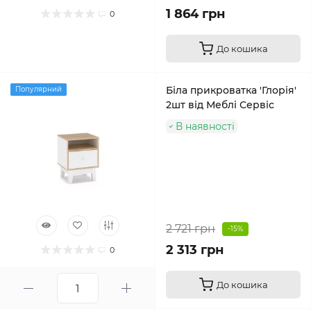
1 864 грн
0
До кошика
Біла прикроватка 'Глорія'
Популярний
2шт від Меблі Сервіс
В наявності
2 721 грн
-15%
2 313 грн
0
До кошика