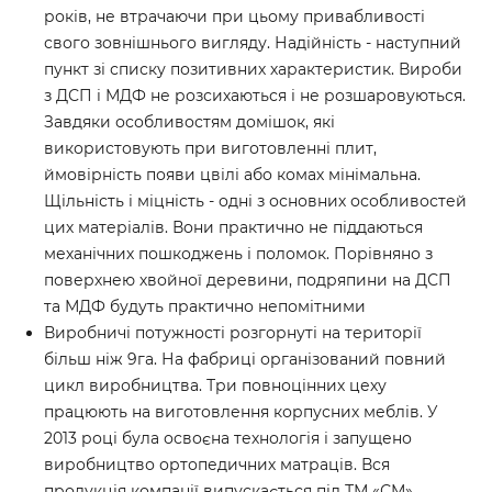
років, не втрачаючи при цьому привабливості
свого зовнішнього вигляду. Надійність - наступний
пункт зі списку позитивних характеристик. Вироби
з ДСП і МДФ не розсихаються і не розшаровуються.
Завдяки особливостям домішок, які
використовують при виготовленні плит,
ймовірність появи цвілі або комах мінімальна.
Щільність і міцність - одні з основних особливостей
цих матеріалів. Вони практично не піддаються
механічних пошкоджень і поломок. Порівняно з
поверхнею хвойної деревини, подряпини на ДСП
та МДФ будуть практично непомітними
Виробничі потужності розгорнуті на території
більш ніж 9га. На фабриці організований повний
цикл виробництва. Три повноцінних цеху
працюють на виготовлення корпусних меблів. У
2013 році була освоєна технологія і запущено
виробництво ортопедичних матраців. Вся
продукція компанії випускається під ТМ «СМ».