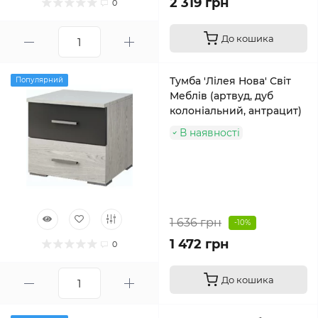
2 319 грн
0
До кошика
Тумба 'Лілея Нова' Світ
Популярний
Меблів (артвуд, дуб
колоніальний, антрацит)
В наявності
1 636 грн
-10%
1 472 грн
0
До кошика