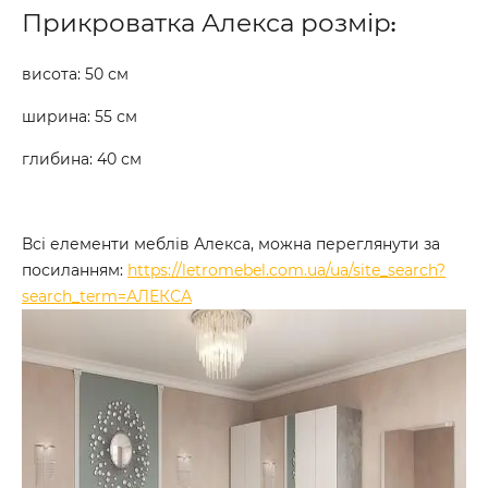
Прикроватка Алекса розмір
:
висота: 50 см
ширина: 55 см
глибина: 40 см
Всі елементи меблів Алекса, можна переглянути за
посиланням:
https://letromebel.com.ua/ua/site_search?
search_term=АЛЕКСА