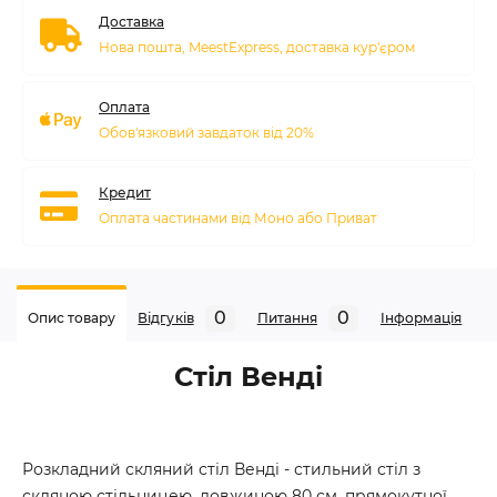
Доставка
Нова пошта, MeestExpress, доставка кур'єром
Оплата
Обов'язковий завдаток від 20%
Кредит
Оплата частинами від Моно або Приват
0
0
Опис товару
Відгуків
Питання
Iнформація
Стіл Венді
Розкладний скляний стіл Венді - стильний стіл з
скляною стільницею, довжиною 80 см, прямокутної