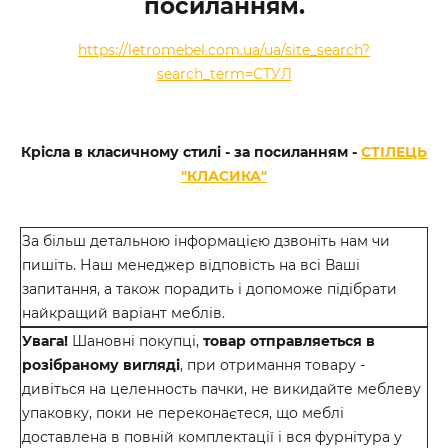
посиланням.
https://letromebel.com.ua/ua/site_search?
search_term=СТУЛ
Крісла в класичному стилі - за посиланням -
СТІЛЕЦЬ
"КЛАСИКА"
За більш детальною інформацією дзвоніть нам чи
пишіть. Наш менеджер відповість на всі Ваші
запитання, а також порадить і допоможе підібрати
найкращий варіант меблів.
Увага!
Шановні покупці,
товар отправляеться в
розібраному вигляді
, при отримання товару -
дивіться на целенность пачки, не викидайте меблеву
упаковку, поки не переконаєтеся, що меблі
доставлена в повній комплектації і вся фурнітура у