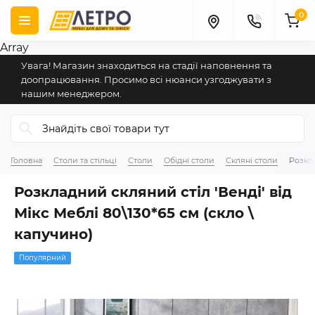
0
Array
Увага! Магазин знаходиться на стадії наповнення та
доопрацювання. Просимо всі нюанси узгоджувати з
нашим менеджером.
Головна
Столи та стільці
Столи
Обідні столи
Скляні столи
Розкла
Розкладний скляний стіл 'Венді' від
Мікс Меблі 80\130*65 см (скло \
капучино)
Популярний