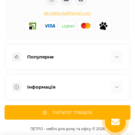
letrofabryka@gmail.com
Популярне
Письмові столи
Передпокої
Інформація
Комоди для спальні
Двоспальні ліжка
Доставка
Меблі в дитячу
Про магазин
Каталог товарів
Шафи
Оплата
Дивани
Відгуки
ЛЕТРО - меблі для дому та офісу © 2026
Кухні