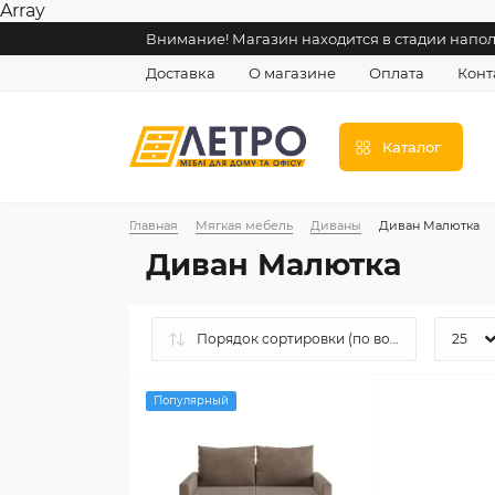
Array
Внимание! Магазин находится в стадии напо
Доставка
О магазине
Оплата
Конт
Каталог
Главная
Мягкая мебель
Диваны
Диван Малютка
Диван Малютка
Популярный