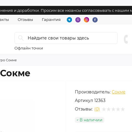
лнения и доработки. Просим все нюансы согласовывать с нашим
акты
Отзывы
Гарантия
Офлайн точки
тро Сокме
 Сокме
Производитель:
Сокме
Артикул
12363
Отзывы:
(0)
В наличии