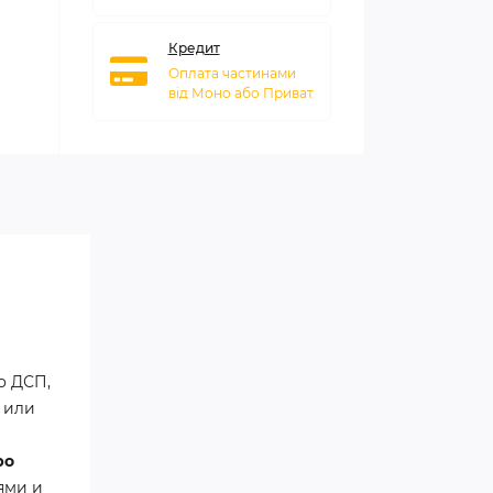
Кредит
Оплата частинами
від Моно або Приват
о ДСП,
й или
ро
ями и