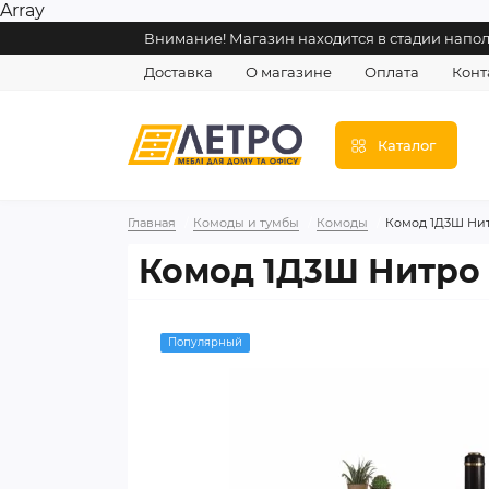
Array
Внимание! Магазин находится в стадии напо
Доставка
О магазине
Оплата
Конт
Каталог
Главная
Комоды и тумбы
Комоды
Комод 1Д3Ш Ни
Комод 1Д3Ш Нитро
Популярный