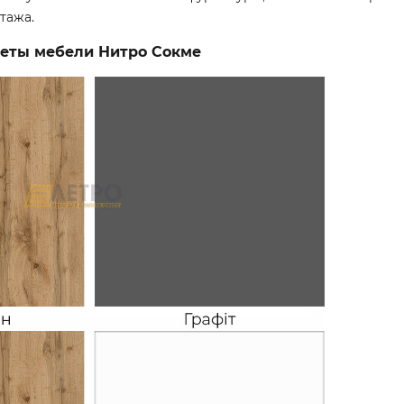
тажа.
еты мебели Нитро Сокме