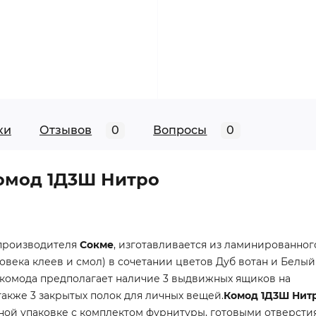
ки
Отзывов
0
Вопросы
0
омод 1Д3Ш Нитро
производителя
Сокме
, изготавливается из ламинированног
ловека клеев и смол) в сочетании цветов Дуб вотан и Белы
 комода предполагает наличие 3 выдвижных ящиков на
акже 3 закрытых полок для личных вещей.
Комод 1Д3Ш Нит
ной упаковке с комплектом фурнитуры, готовыми отверсти