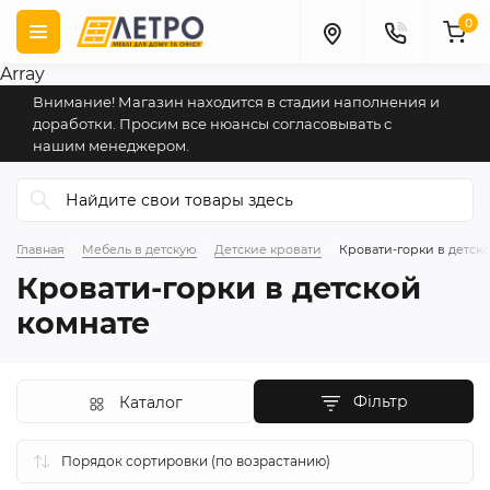
0
Array
Внимание! Магазин находится в стадии наполнения и
доработки. Просим все нюансы согласовывать с
нашим менеджером.
Главная
Мебель в детскую
Детские кровати
Кровати-горки в детск
Кровати-горки в детской
комнате
Фільтр
Каталог