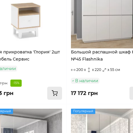
я прикроватка 'Глория' 2шт
Большой распашной шкаф 
ебель Сервис
№45 Flashnika
наличии
200 x
x 220
x 55 см
В наличии
 грн
-15%
3 грн
17 172 грн
лярный
Популярный