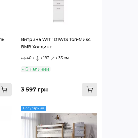
ль
Витрина WIT 1D1W1S Топ-Микс
ВМВ Холдинг
40 x
x 183
x 33 см
В наличии
3 597 грн
Популярный