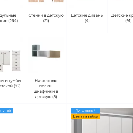
дульные
Стенки в детскую
Детские диваны
Детские к
кие (264)
(21)
(4)
(91)
ды и тумбы
Настенные
етской (92)
полки,
шкафчики в
детскую (8)
лярный
Популярный
Цвета на выбор