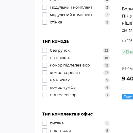
модульний комплект
3
Вели
модульний комплект
2
ПК з
стінка
2
ніше
см М
Тип комода
125
без ручок
22
В 
на ніжках
18
комод під телевізор
12
10 45
комод-сервант
12
9 4
на ніжках
7
комод-тумба
4
під телевізор
1
Попу
Тип комплекта в офис
дитяча
5
підліткова
5