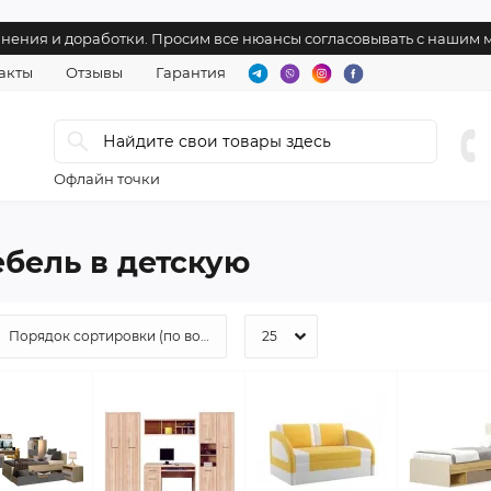
лнения и доработки. Просим все нюансы согласовывать с нашим
акты
Отзывы
Гарантия
Офлайн точки
бель в детскую