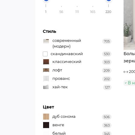
1
56
111
165
220
Стиль
современный
705
(модерн)
Боль
скандинавский
530
зерк
классический
303
лофт
209
200
прованс
202
В 
хай-тек
127
Цвет
дуб сонома
506
венге
363
белый
345