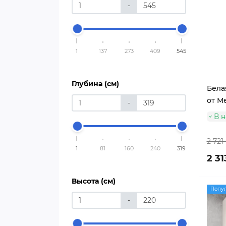
-
1
137
273
409
545
Глубина (см)
Бела
от М
-
В 
2 721
1
81
160
240
319
2 31
Высота (см)
Попу
-