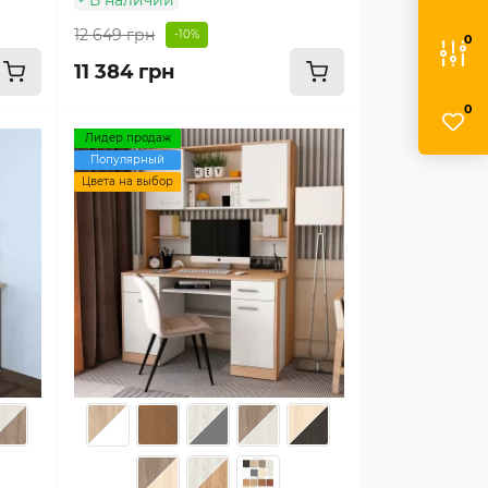
12 649 грн
-10%
0
11 384 грн
0
Лидер продаж
Популярный
Цвета на выбор