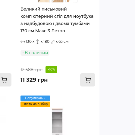
Великий письмовий
комп'ютерний стіл для ноутбука
з надбудовою і двома тумбами
130 см Макс 3 Летро
130 x
x 180
x 65 см
В наличии
12 588 грн
-10%
11 329 грн
Популярный
Цвета на выбор