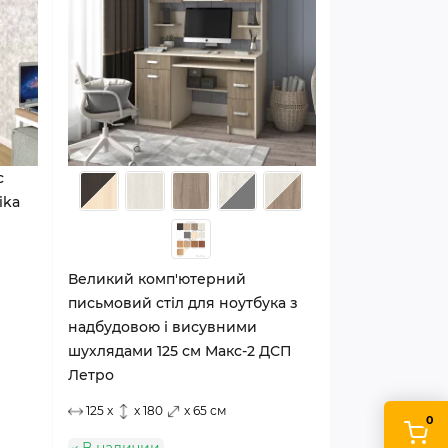
с
ika
Великий комп'ютерний
письмовий стіл для ноутбука з
надбудовою і висувними
шухлядами 125 см Макс-2 ДСП
Летро
125 x
x 180
x 65 см
0
В наличии