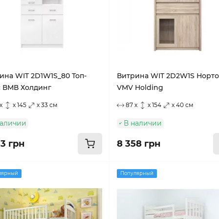
ина WIT 2D1W1S_80 Топ-
Витрина WIT 2D2W1S Норт
 ВМВ Холдинг
VMV Holding
x
x 145
x 33 см
87 x
x 154
x 40 см
наличии
В наличии
53 грн
8 358 грн
лярный
Популярный