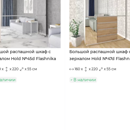
шой распашной шкаф с
Большой распашной шкаф 
алом Hold №45d Flashnika
зеркалом Hold №47d Flashn
 x
x 220
x 55 см
160 x
x 220
x 55 см
наличии
В наличии