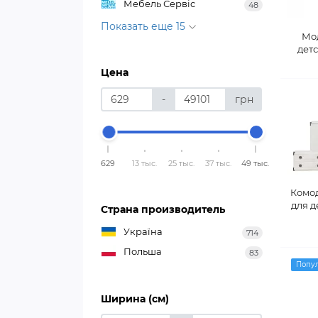
Мебель Сервіс
48
Показать еще 15
Мо
детс
Цена
-
грн
629
13 тыс.
25 тыс.
37 тыс.
49 тыс.
Комо
для д
Страна производитель
Україна
714
Польша
83
Попу
Ширина (см)