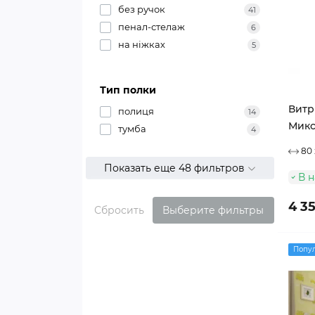
без ручок
41
пенал-стелаж
6
на ніжках
5
Тип полки
Витр
полиця
14
Микс
тумба
4
80 
Показать еще 48 фильтров
В 
4 3
Сбросить
Выберите фильтры
Попу