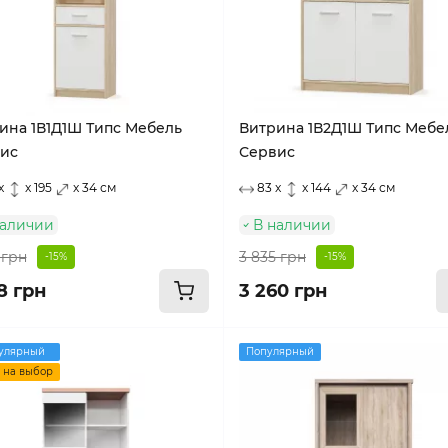
ина 1В1Д1Ш Типс Мебель
Витрина 1В2Д1Ш Типс Мебе
ис
Сервис
x
x 195
x 34 см
83 x
x 144
x 34 см
наличии
В наличии
 грн
3 835 грн
-15%
-15%
8 грн
3 260 грн
улярный
Популярный
 на выбор