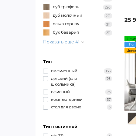
дуб трюфель
226
дуб молочный
221
25 
ольха горная
211
бук бавария
211
Лиде
Показать еще 41
Поп
Цвета
Тип
письменный
135
детский (для
76
школьника)
офисный
73
компьютерный
37
стол для двоих
3
Тип гостинной
під ТВ
4