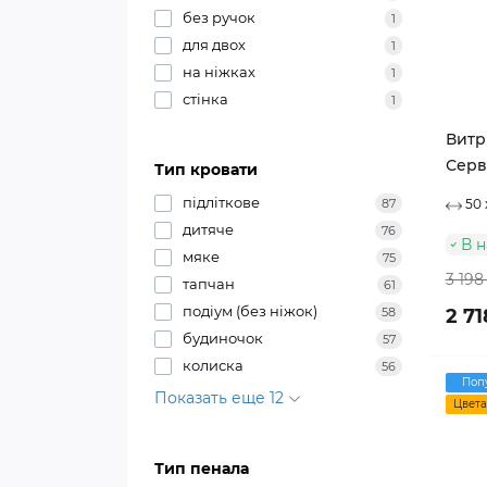
без ручок
1
для двох
1
на ніжках
1
стінка
1
Витр
Серв
Тип кровати
підліткове
87
50 
дитяче
76
В 
мяке
75
3 198
тапчан
61
подіум (без ніжок)
58
2 71
будиночок
57
колиска
56
Поп
Показать еще 12
Цвета
Тип пенала