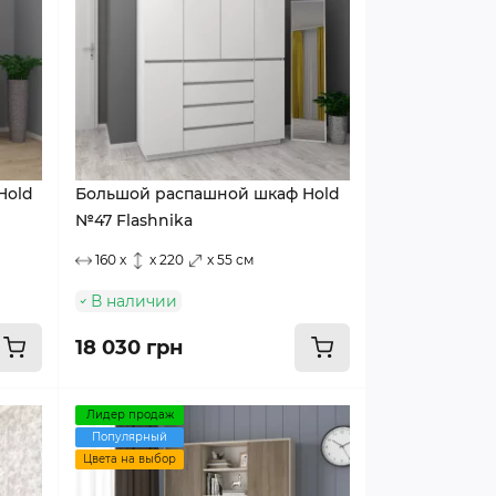
Hold
Большой распашной шкаф Hold
№47 Flashnika
160 x
x 220
x 55 см
В наличии
18 030 грн
Лидер продаж
Популярный
Цвета на выбор