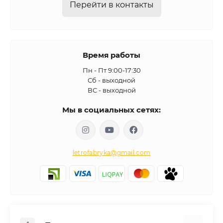
Перейти в контакты
достаточно протереть поверхности сухой мягкой тканью.
Шкаф 
пенал с зеркалом в прихожую
 визуально 
увеличивает пространство и наполняет его воздухом. Кроме 
того, мебель отличается практичностью, ведь внутри можно 
Время работы
разместить полезные мелочи и аксессуары всей семьи.
Пн - Пт 9:00-17:30
Сб - выходной
Когда стоит выбрать пенал по индивидуальным 
ВС - выходной
размерам
Мы в социальных сетях:
Стандартные модели не всегда соответствуют размерам 
небольшого коридора, поэтому изготовление по 
индивидуальным замерам популярно. Магазин «Летро» с 
собственным производством предлагает оценить 
letrofabryka@gmail.com
преимущества заказа уникальной мебели. Так, 
купить 
пенал в прихожую
 стоит в случаях, когда:
предложенные параметры шкафа не вписываются в 
пространство;
есть необходимость в дополнительных ящиках и полках;