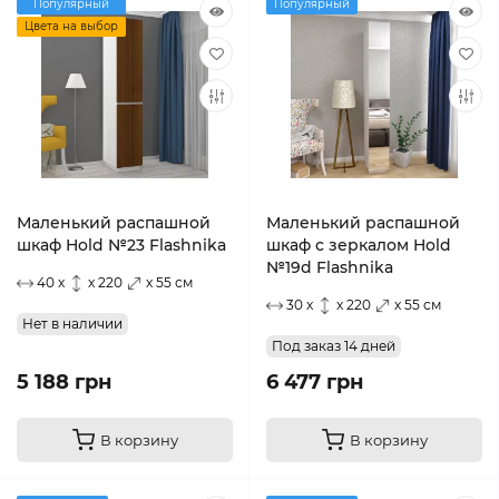
Популярный
Популярный
Цвета на выбор
Маленький распашной
Маленький распашной
шкаф Hold №23 Flashnika
шкаф с зеркалом Hold
№19d Flashnika
40 x
x 220
x 55 см
30 x
x 220
x 55 см
Нет в наличии
Под заказ 14 дней
5 188 грн
6 477 грн
В корзину
В корзину