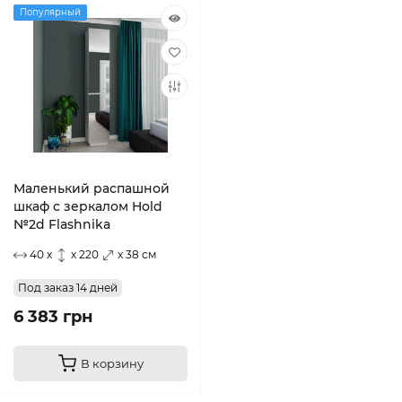
Популярный
Маленький распашной
шкаф с зеркалом Hold
№2d Flashnika
40 x
x 220
x 38 см
Под заказ 14 дней
6 383 грн
В корзину