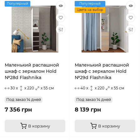
Популярный
Популярный
Цвета на выбор
Маленький распашной
Маленький распашной
шкаф с зеркалом Hold
шкаф с зеркалом Hold
№28d Flashnika
№29d Flashnika
30 x
x 220
x 55 см
40 x
x 220
x 55 см
Под заказ 14 дней
Под заказ 14 дней
7 356 грн
8 139 грн
В корзину
В корзину