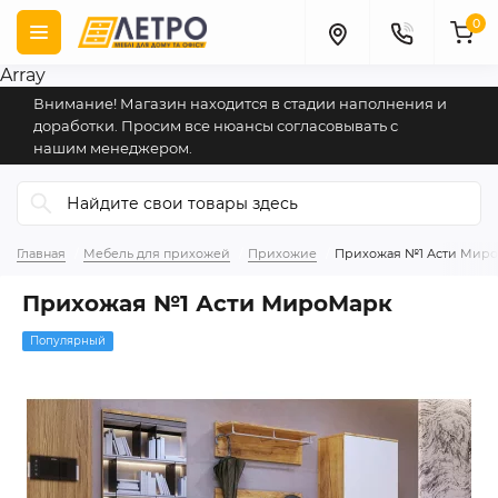
0
Array
Внимание! Магазин находится в стадии наполнения и
доработки. Просим все нюансы согласовывать с
нашим менеджером.
Главная
Мебель для прихожей
Прихожие
Прихожая №1 Асти Мир
Прихожая №1 Асти МироМарк
Популярный