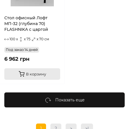
Стол офисный Лофт
МП-32 (глубина 70)
FLASHNIKA с царгой
100 x
x 75
x 70 см
Под заказ 14 дней
6 962 грн
В корзину
Показать еще
1
2
>
>|