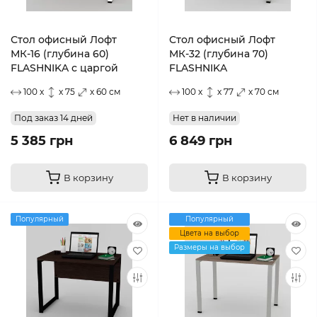
Стол офисный Лофт
Стол офисный Лофт
МК-16 (глубина 60)
МК-32 (глубина 70)
FLASHNIKA с царгой
FLASHNIKA
100 x
x 75
x 60 см
100 x
x 77
x 70 см
Под заказ 14 дней
Нет в наличии
5 385 грн
6 849 грн
В корзину
В корзину
Популярный
Популярный
Цвета на выбор
Размеры на выбор