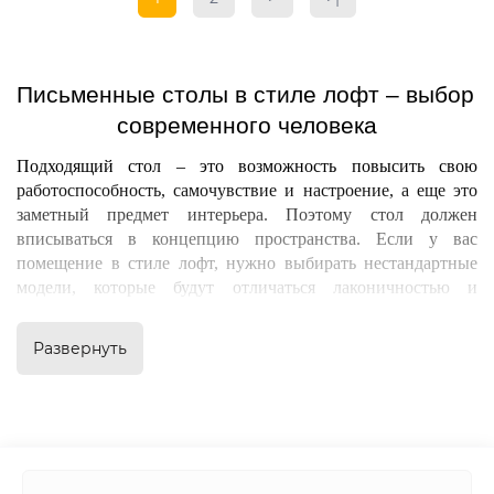
Письменные столы в стиле лофт – выбор 
современного человека
Подходящий стол – это возможность повысить свою 
работоспособность, самочувствие и настроение, а еще это 
заметный предмет интерьера. Поэтому стол должен 
вписываться в концепцию пространства. Если у вас 
помещение в стиле лофт, нужно выбирать нестандартные 
модели, которые будут отличаться лаконичностью и 
минимализмом.
Развернуть
Современный
 письменный стол в стиле лофт
 должен быть 
комфортным, эргономичным, функциональным, надежным 
и подходить своему владельцу по размерам. Тут важно 
учитывать, для каких целей нужен предмет мебели и что на 
нем будет размещаться: несколько единиц офисной техники 
или пара-тройка документов и ручка.