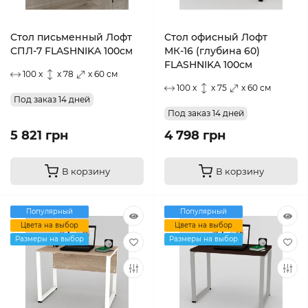
Стол письменный Лофт
Стол офисный Лофт
СПЛ-7 FLASHNIKA 100см
МК-16 (глубина 60)
FLASHNIKA 100см
100 x
x 78
x 60 см
100 x
x 75
x 60 см
Под заказ 14 дней
Под заказ 14 дней
5 821 грн
4 798 грн
В корзину
В корзину
Популярный
Популярный
Цвета на выбор
Цвета на выбор
Размеры на выбор
Размеры на выбор