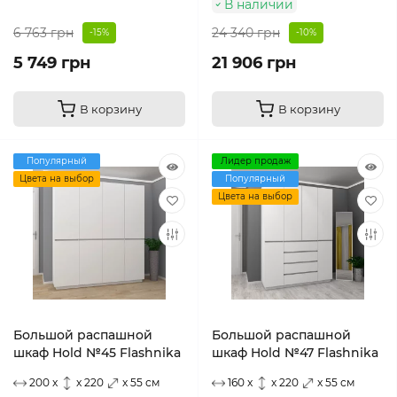
В наличии
6 763 грн
24 340 грн
-15%
-10%
5 749 грн
21 906 грн
В корзину
В корзину
Популярный
Лидер продаж
Цвета на выбор
Популярный
Цвета на выбор
Большой распашной
Большой распашной
шкаф Hold №45 Flashnika
шкаф Hold №47 Flashnika
200 x
x 220
x 55 см
160 x
x 220
x 55 см