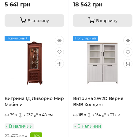
5 641 грн
18 542 грн
В корзину
В корзину
Популярный
Популярный
Витрина 1Д Ливорно Мир
Витрина 2W2D Верне
Мебели
ВМВ Холдинг
79 x
x 237
x 48 см
115 x
x 154
x 37 см
В наличии
В наличии
22 475 грн
-10%