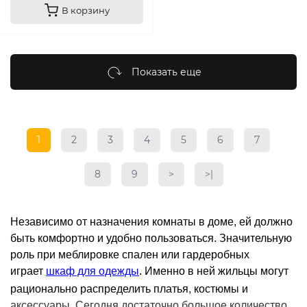
В корзину
Показать еще
1
2
3
4
5
6
7
8
9
>
>|
Независимо от назначения комнаты в доме, ей должно
быть комфортно и удобно пользоваться. Значительную
роль при меблировке спален или гардеробных
играет
шкаф для одежды
. Именно в ней жильцы могут
рационально распределить платья, костюмы и
аксессуары. Сегодня достаточно большое количество