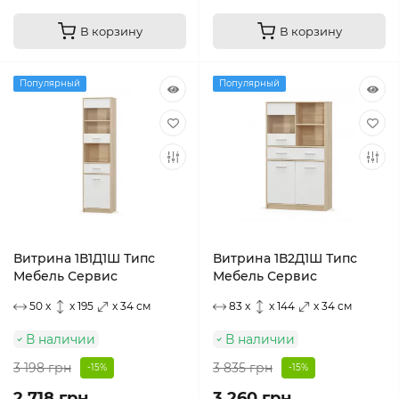
В корзину
В корзину
Популярный
Популярный
Витрина 1В1Д1Ш Типс
Витрина 1В2Д1Ш Типс
Мебель Сервис
Мебель Сервис
50 x
x 195
x 34 см
83 x
x 144
x 34 см
В наличии
В наличии
3 198 грн
3 835 грн
-15%
-15%
2 718 грн
3 260 грн