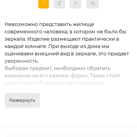
1
2
>
>|
Невозможно представить жилище
современного человека, в котором не было бы
зеркала.
Изделие размещают практически в
каждой комнате.
При выходе из дома мы
оцениваем внешний вид в зеркале, это придает
уверенность.
Выбирая предмет, необходимо обратить
внимание на его размер, форму.
Также стоит
учесть место будущего расположения,
сочетание с интерьером.
К примеру, в спальне
идеально разместить
зеркало с подсветкой
Развернуть
настольное
для нанесения макияжа.
Это
отличный способ оживить комнату.
Назначение