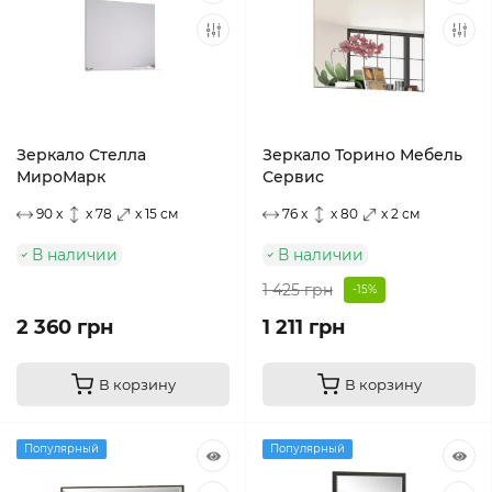
Зеркало Стелла
Зеркало Торино Мебель
МироМарк
Сервис
90 x
x 78
x 15 см
76 x
x 80
x 2 см
В наличии
В наличии
1 425 грн
-15%
2 360 грн
1 211 грн
В корзину
В корзину
Популярный
Популярный