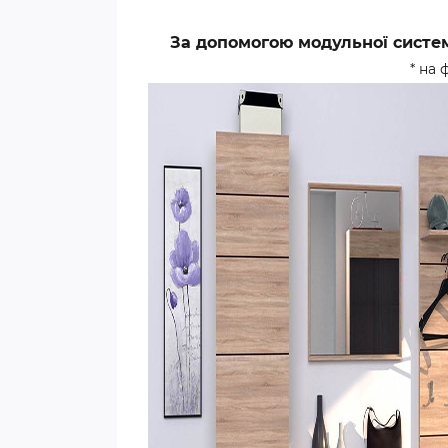
За допомогою модульної систем
* на