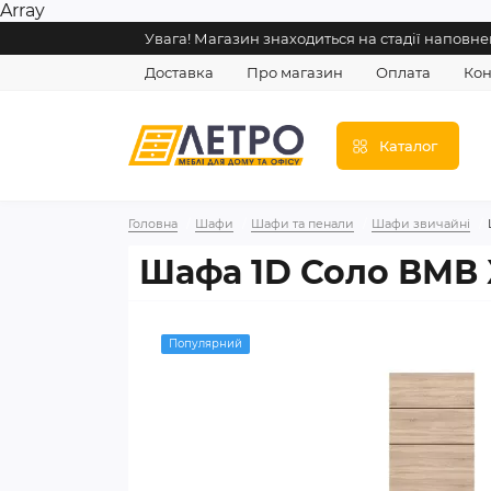
Array
Увага! Магазин знаходиться на стадії напов
Доставка
Про магазин
Оплата
Кон
Каталог
Головна
Шафи
Шафи та пенали
Шафи звичайні
Шафа 1D Соло ВМВ
Популярний