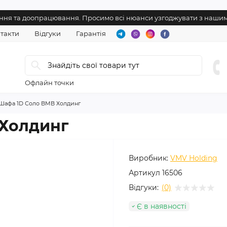
нення та доопрацювання. Просимо всі нюанси узгоджувати з наш
такти
Відгуки
Гарантія
Офлайн точки
Шафа 1D Соло ВМВ Холдинг
 Холдинг
Виробник:
VMV Holding
Артикул
16506
Відгуки:
(0)
Є в наявності