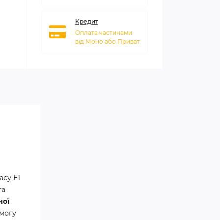
Кредит
Оплата частинами
від Моно або Приват
асу Е1
та
ної
змогу