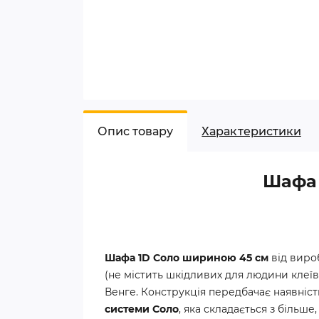
Опис товару
Характеристики
Шафа 
Шафа 1D Соло шириною 45 см
від вир
(не містить шкідливих для людини клеїв
Венге. Конструкція передбачає наявніс
системи Соло
, яка складається з більш