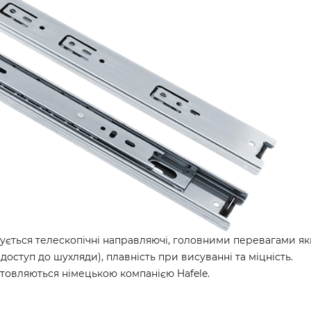
ється телескопічні направляючі, головними перевагами як
оступ до шухляди), плавність при висуванні та міцність.
отовляються німецькою компанією Hafele.