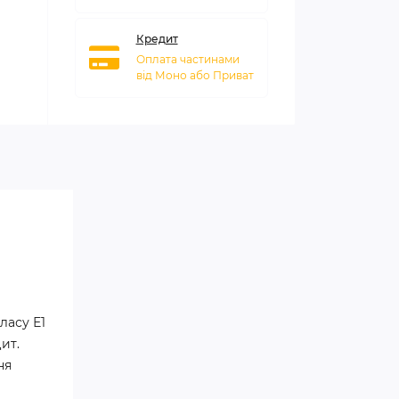
Кредит
Оплата частинами
від Моно або Приват
ласу Е1
ит.
ня