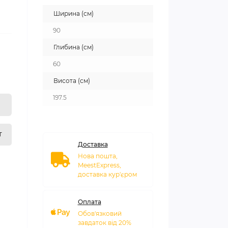
Ширина (см)
90
Глибина (см)
60
Висота (см)
197.5
т
Доставка
Нова пошта,
MeestExpress,
доставка кур'єром
Оплата
Обов'язковий
завдаток від 20%