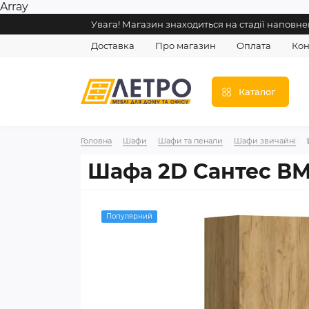
Array
Увага! Магазин знаходиться на стадії напов
Доставка
Про магазин
Оплата
Кон
Каталог
Головна
Шафи
Шафи та пенали
Шафи звичайні
Шафа 2D Сантес В
Популярний