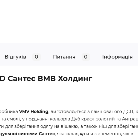
Відгуків
0
Питання
0
Iнформація
D Сантес ВМВ Холдинг
робника
VMV Holding
, виготовляється з ламінованого ДСП, к
та смол), у поєднанні кольорів Дуб крафт золотий та Антрац
 для зберігання одягу на вішаках, а також ніш для зберіган
дульної системи Сантес
, яка складається з елементів, які в