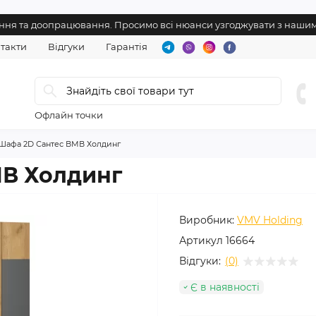
нення та доопрацювання. Просимо всі нюанси узгоджувати з наш
такти
Відгуки
Гарантія
Офлайн точки
Шафа 2D Сантес ВМВ Холдинг
МВ Холдинг
Виробник:
VMV Holding
Артикул
16664
Відгуки:
(0)
Є в наявності