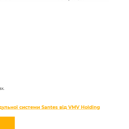
х.
дульної системи Santes від VMV Holding