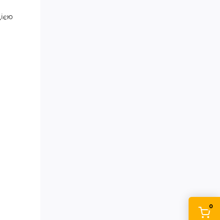
цією
0