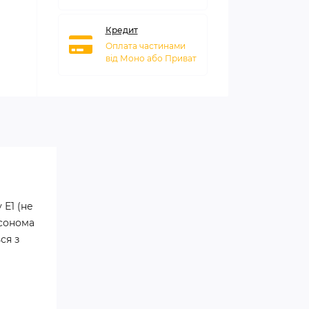
Кредит
Оплата частинами
від Моно або Приват
 Е1 (не
 сонома
ся з