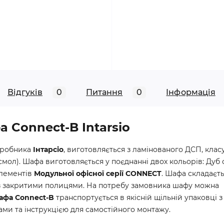
Відгуків
0
Питання
0
Iнформація
 Connect-B Intarsio
иробника
Інтарсіо
, виготовляється з ламінованого ДСП, класу
смол). Шафа виготовляється у поєднанні двох кольорів: Дуб
елементів
Модульної офісної серії CONNECT
. Шафа складаєть
в із закритими полицями. На потребу замовника шафу можна
афа Connect-B
транспортується в якісній щільній упаковці з
ми та інструкцією для самостійного монтажу.