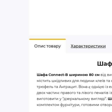
Опис товару
Характеристики
Шафа
Шафа Connect-B шириною 80 см
від в
містить шкідливих для людини клеїв та 
трюфель та Антрацит. Вона є однією із 
двох частин: правого та лівого пеналі
виготовити у "дзеркальному вигляді".
Ш
комплектом фурнітури, готовими отвора