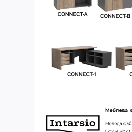
Меблева к
Молода фабр
сучасному с