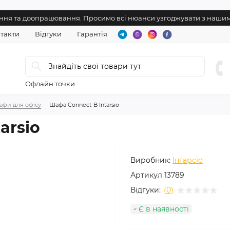
нення та доопрацювання. Просимо всі нюанси узгоджувати з наш
такти
Відгуки
Гарантія
Офлайн точки
афи для офісу
Шафа Connect-B Intarsio
arsio
Виробник:
Інтарсіо
Артикул
13789
Відгуки:
(0)
Є в наявності