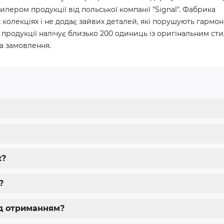
илером продукції від польської компанії "Signal". Фабрика
 колекціях і не додає зайвих деталей, які порушують гармон
продукції налічує близько 200 одиниць із оригінальним сти
а замовлення.
к?
?
ед отриманням?