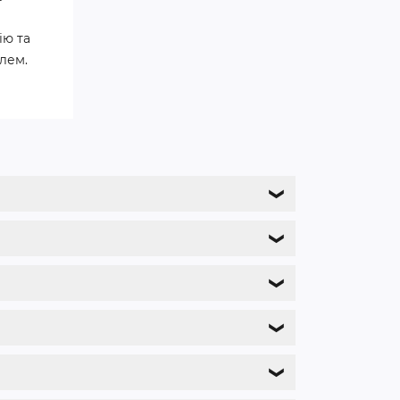
ію та
лем.
❯
❯
❯
❯
❯