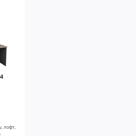
, лофт,
є