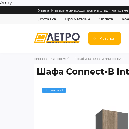
Array
Увага! Магазин знаходиться на стадії напов
Доставка
Про магазин
Оплата
Кон
Каталог
Головна
Офісні меблі
Шафи та пенали для офісу
Ш
Шафа Connect-B Int
Популярний