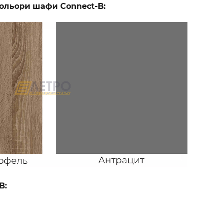
ольори шафи Connect-B:
B: