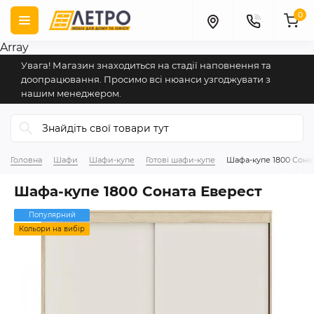
0
Array
Увага! Магазин знаходиться на стадії наповнення та
доопрацювання. Просимо всі нюанси узгоджувати з
нашим менеджером.
Головна
Шафи
Шафи-купе
Готові шафи-купе
Шафа-купе 1800 Сона
Шафа-купе 1800 Соната Еверест
Популярний
Кольори на вибір