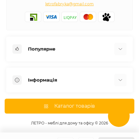
letrofabryka@gmail.com
Популярне
Письмові столи
Передпокої
Інформація
Комоди для спальні
Двоспальні ліжка
Доставка
Меблі в дитячу
Про магазин
Каталог товарів
Шафи
Оплата
Дивани
Відгуки
ЛЕТРО - меблі для дому та офісу © 2026
Кухні
Гарантія
Тумби під телевізор