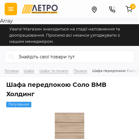
0
Array
Увага! Магазин знаходиться на стадії наповнення та
доопрацювання. Просимо всі нюанси узгоджувати з
нашим менеджером.
Головна
Шафи
Шафи та пенали
Пенали
Шафа передпокою Соло 
Шафа передпокою Соло ВМВ
Холдинг
Популярний