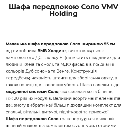
Шафа передпокою Соло VMV
Holding
Маленька шафа передпокою Соло шириною 55 см
від виробника
ВМВ Холдинг
, виготовляється з
ламінованого ДСП, класу Е1 (не містить шкідливих для
людини клеїв та смол), та МДФ фасадів в поєднанні
кольорів Дуб сонома та Венге. Конструкція
передбачає наявність штанги для зберігання одягу, а
також полиці для головних уборів. Шафа належить до
модульної системи Соло
, яка складається з більше,
ніж 20 різних модулів. Великий асортимент елементів
дає змогу вибрати найбільш підходящий комплект для
спальні, вітальні, дитячої, підліткової та прихожої.
Шафа передпокою Соло
транспортується в якісній
щільній упаковці з комплектом фурнітури, готовими