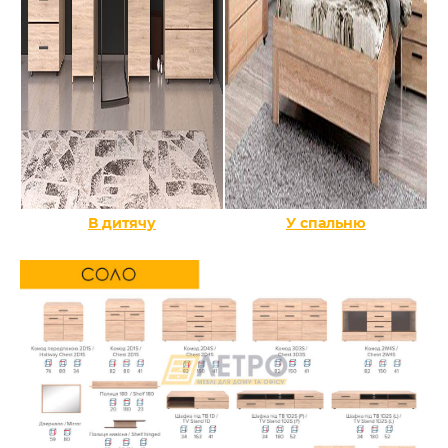
В дитячу
У спальню