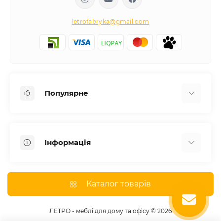
letrofabryka@gmail.com
Популярне
Письмові столи
Передпокої
Інформація
Комоди для спальні
Двоспальні ліжка
Доставка
Меблі в дитячу
Про магазин
Каталог товарів
Шафи
Оплата
Дивани
Відгуки
ЛЕТРО - меблі для дому та офісу © 2026
Кухні