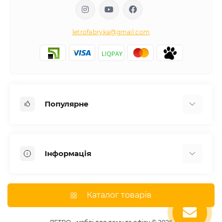
letrofabryka@gmail.com
Популярне
Письмові столи
Передпокої
Інформація
Комоди для спальні
Двоспальні ліжка
Доставка
Меблі в дитячу
Про магазин
Каталог товарів
Шафи
Оплата
Дивани