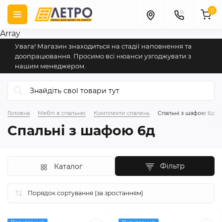
0
Array
Увага! Магазин знаходиться на стадії наповнення та
доопрацювання. Просимо всі нюанси узгоджувати з
нашим менеджером.
Головна
Меблі в спальню
Комплекти спалень
Спальні з шафою 6д
Спальні з шафою 6д
Фільтр
Каталог