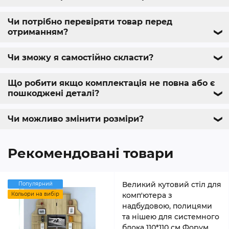
Чи потрібно перевіряти товар перед
отриманням?
❯
Чи зможу я самостійно скласти?
❯
Що робити якщо комплектація не повна або є
пошкоджені деталі?
❯
Чи можливо змінити розміри?
❯
Рекомендовані товари
Великий кутовий стіл для
Популярний
Кольори на вибір
комп'ютера з
надбудовою, полицями
та нішею для системного
блока 110*110 см Форум