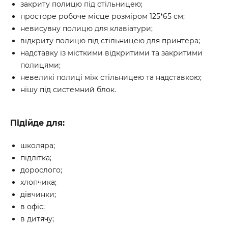
закриту полицю під стільницею;
просторе робоче місце розміром 125*65 см;
невисувну полицю для клавіатури;
відкриту полицю під стільницею для принтера;
надставку із місткими відкритими та закритими
полицями;
невеликі полиці між стільницею та надставкою;
нішу під системний блок.
Підійде для:
школяра;
підлітка;
дорослого;
хлопчика;
дівчинки;
в офіс;
в дитячу;