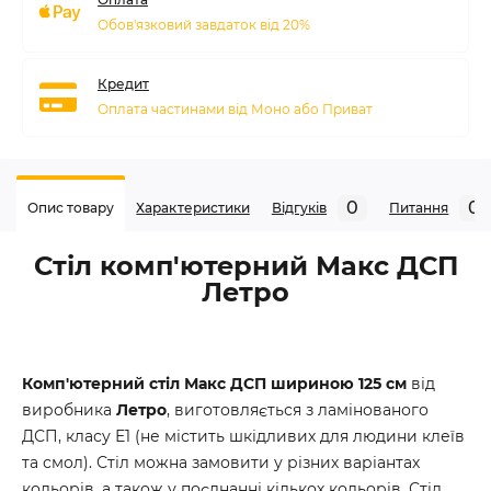
Обов'язковий завдаток від 20%
Кредит
Оплата частинами від Моно або Приват
0
0
Опис товару
Характеристики
Відгуків
Питання
Стіл комп'ютерний Макс ДСП
Летро
Комп'ютерний стіл Макс ДСП шириною 125 см
від
виробника
Летро
, виготовляється з ламінованого
ДСП, класу Е1 (не містить шкідливих для людини клеїв
та смол). Стіл можна замовити у різних варіантах
кольорів, а також у поєднанні кількох кольорів. Стіл