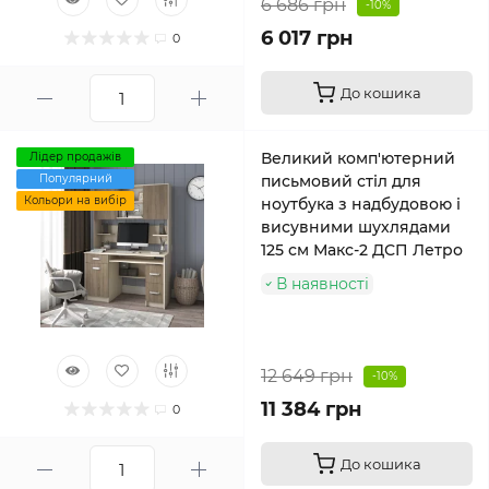
6 686 грн
-10%
6 017 грн
0
До кошика
Великий комп'ютерний
Лідер продажів
Популярний
письмовий стіл для
Кольори на вибір
ноутбука з надбудовою і
висувними шухлядами
125 см Макс-2 ДСП Летро
В наявності
12 649 грн
-10%
11 384 грн
0
До кошика