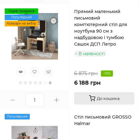
Прямий маленький
Лідер продажів
Популярний
письмовий
Кольори на вибір
комп'ютерний стіл для
ноутбука 90 см з
надбудовою і тумбою
Сашок ДСП Летро
В наявності
6 875 грн
-10%
6 188 грн
0
До кошика
Стіл письмовий GROSSO
Популярний
Halmar