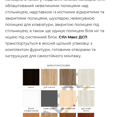
облаштований невеликими полицями над
стільницею, надставкою із місткими відкритими та
закритими полицями, шухлядою, невисувною
полицею для клавіатури, закритою полицею під
стільницею, а також ще однією полицею біля ніг та
нішею під системний блок.
Стіл Макс ДСП
транспортується в якісній щільній упаковці з
комплектом фурнітури, готовими отворами та
інструкцією для самостійного монтажу.