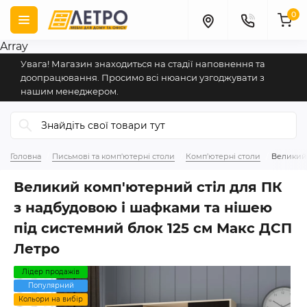
0
Array
Увага! Магазин знаходиться на стадії наповнення та
доопрацювання. Просимо всі нюанси узгоджувати з
нашим менеджером.
Головна
Письмові та комп'ютерні столи
Комп’ютерні столи
Великий 
Великий комп'ютерний стіл для ПК
з надбудовою і шафками та нішею
під системний блок 125 см Макс ДСП
Летро
Лідер продажів
Популярний
Кольори на вибір