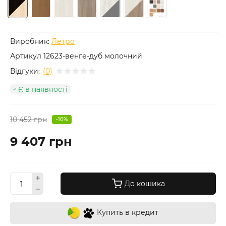
Виробник:
Летро
Артикул
12623-венге-дуб молочний
Відгуки:
(0)
Є в наявності
10 452 грн
-10%
9 407 грн
До кошика
Купить в кредит