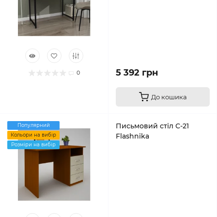
5 392 грн
0
До кошика
Письмовий стіл С-21
Популярний
Кольори на вибір
Flashnika
Розміри на вибір