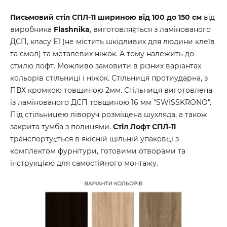
Письмовий стіл СПЛ-11 шириною від 100 до 150 см
від
виробника
Flashnika
, виготовляється з ламінованого
ДСП, класу Е1 (не містить шкідливих для людини клеїв
та смол) та металевих ніжок. А тому належить до
стилю лофт. Можливо замовити в різних варіантах
кольорів стільниці і ніжок. Стільниця протиударна, з
ПВХ кромкою товщиною 2мм. Стільниця виготовлена
із ламінованого ДСП товщиною 16 мм "SWISSKRONO".
Під стільницею ліворуч розміщена шухляда, а також
закрита тумба з полицями.
Стіл Лофт СПЛ-11
транспортується в якісній щільній упаковці з
комплектом фурнітури, готовими отворами та
інструкцією для самостійного монтажу.