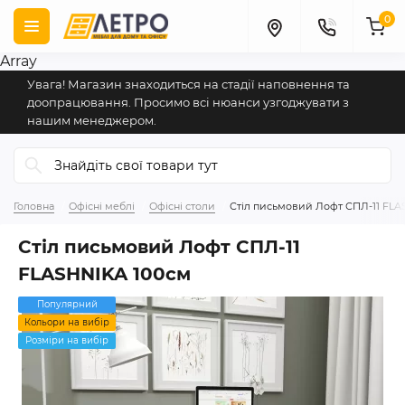
0
Array
Увага! Магазин знаходиться на стадії наповнення та
доопрацювання. Просимо всі нюанси узгоджувати з
нашим менеджером.
Головна
Офісні меблі
Офісні столи
Стіл письмовий Лофт СПЛ-11 FLA
Стіл письмовий Лофт СПЛ-11
FLASHNIKA 100см
Популярний
Кольори на вибір
Розміри на вибір