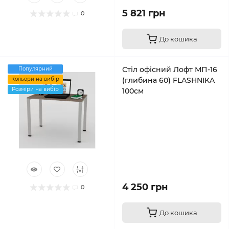
5 821 грн
0
До кошика
Стіл офісний Лофт МП-16
Популярний
Кольори на вибір
(глибина 60) FLASHNIKA
Розміри на вибір
100см
4 250 грн
0
До кошика