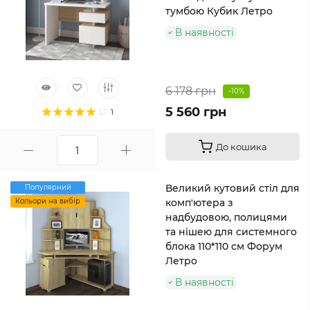
тумбою Кубик Летро
В наявності
6 178 грн
-10%
5 560 грн
1
До кошика
Великий кутовий стіл для
Популярний
Кольори на вибір
комп'ютера з
надбудовою, полицями
та нішею для системного
блока 110*110 см Форум
Летро
В наявності