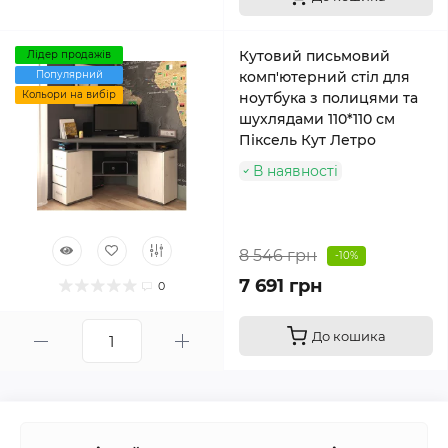
Кутовий письмовий
Лідер продажів
Популярний
комп'ютерний стіл для
Кольори на вибір
ноутбука з полицями та
шухлядами 110*110 см
Піксель Кут Летро
В наявності
8 546 грн
-10%
7 691 грн
0
До кошика