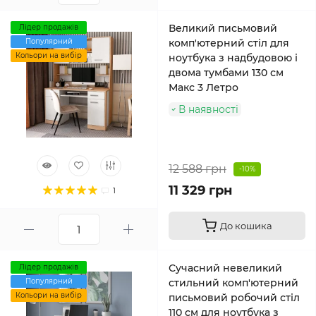
Великий письмовий
Лідер продажів
Популярний
комп'ютерний стіл для
Кольори на вибір
ноутбука з надбудовою і
двома тумбами 130 см
Макс 3 Летро
В наявності
12 588 грн
-10%
11 329 грн
1
До кошика
Сучасний невеликий
Лідер продажів
Популярний
стильний комп'ютерний
Кольори на вибір
письмовий робочий стіл
110 см для ноутбука з