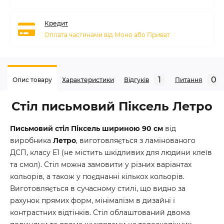
Кредит
Оплата частинами від Моно або Приват
1
0
Опис товару
Характеристики
Відгуків
Питання
Стіл письмовий Піксель Летро
Письмовий стіл Піксель шириною 90 см
від
виробника
Летро
, виготовляється з ламінованого
ДСП, класу Е1 (не містить шкідливих для людини клеїв
та смол). Стіл можна замовити у різних варіантах
кольорів, а також у поєднанні кількох кольорів.
Виготовляється в сучасному стилі, що видно за
рахунок прямих форм, мінімалізм в дизайні і
контрастних відтінків. Стіл облаштований двома