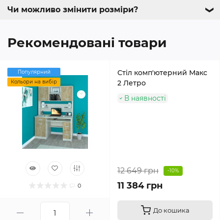
Чи можливо змінити розміри?
❯
Рекомендовані товари
Стіл комп'ютерний Макс
Популярний
Кольори на вибір
2 Летро
В наявності
12 649 грн
-10%
11 384 грн
0
До кошика