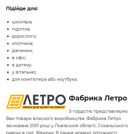
Підійде для:
школяра;
підлітка;
дорослого;
хлопчика;
дівчинки;
в офіс;
в дитячу;
у вітальню;
для комп'ютера або ноутбука.
Фабрика Летро
З гордістю представляємо
Вам товари власного виробництва. Фабрика Летро
заснована 2001 році у Львівській області, Сокальського
районі в смт. Жвирка. В даний момент потужності