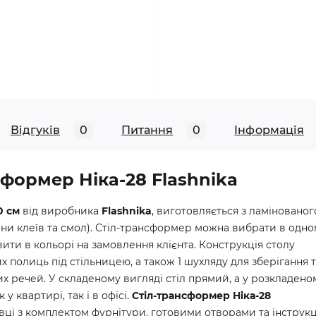
Відгуків
0
Питання
0
Iнформація
сформер Ніка-28 Flashnika
0 см
від виробника
Flashnika
, виготовляється з ламінованог
ини клеїв та смол). Стіл-трансформер можна вибрати в одном
ити в кольорі на замовлення клієнта. Конструкція столу
х полиць під стільницею, а також 1 шухляду для зберігання т
их речей. У складеному вигляді стіл прямий, а у розкладено
у квартирі, так і в офісі.
Стіл-трансформер Ніка-28
овці з комплектом фурнітури, готовими отворами та інструк