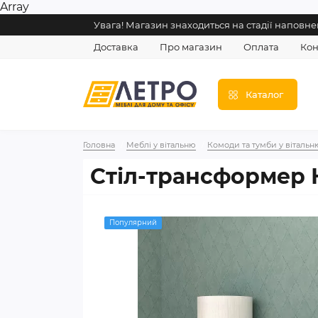
Array
Увага! Магазин знаходиться на стадії напов
Доставка
Про магазин
Оплата
Кон
Каталог
Головна
Меблі у вітальню
Комоди та тумби у вітальн
Стіл-трансформер Н
Популярний