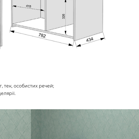
г, тек, особистих речей;
елярії.