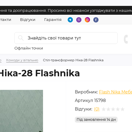
нення та доопрацювання. Просимо всі нюанси узгоджувати з наш
такти
Відгуки
Гарантія
Офлайн точки
ю
Комоди у вітальню
Стіл-трансформер Ніка-28 Flashnika
іка-28 Flashnika
Виробник:
Flash Nika Меб
Артикул
15798
Відгуки:
(0)
Під замовлення 14 дн