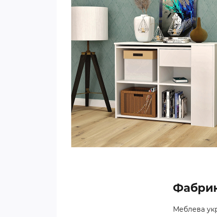
Фабрик
Меблева укр