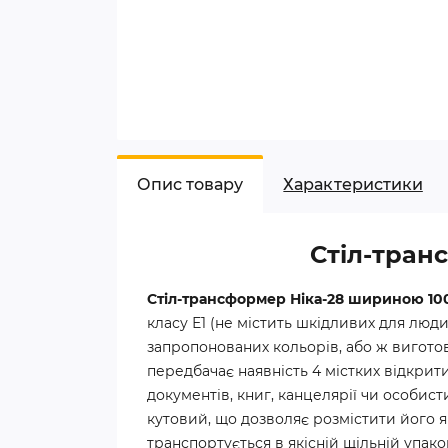
Опис товару
Характеристики
Стіл-тран
Стіл-трансформер Ніка-28 шириною 10
класу Е1 (не містить шкідливих для люд
запропонованих кольорів, або ж виготов
передбачає наявність 4 містких відкрити
документів, книг, канцелярії чи особист
кутовий, що дозволяє розмістити його як 
транспортується в якісній щільній упак