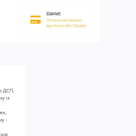
Кредит
Оплата частинами
від Моно або Приват
о ДСП,
у із
ек,
му -
цією