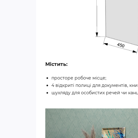
Містить:
просторе робоче місце;
4 відкриті полиці для документів, кни
шухляду для особистих речей чи канц