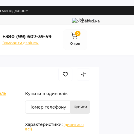
им менеджером.
Мова
0
+380 (99) 607-39-59
Замовити дзвінок
0 грн
ель
Купити в один клік
Купити
Характеристики:
(дивитися
всі)