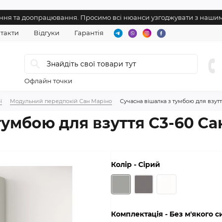
нення та доопрацювання. Просимо всі нюанси узгоджувати з наш
такти
Відгуки
Гарантія
Офлайн точки
ї
Модульний передпокій Сан Маріно
Сучасна вішалка з тумбою для взут
тумбою для взуття C3-60 Са
Колір
- Сірий
Комплектація
- Без м'якого 