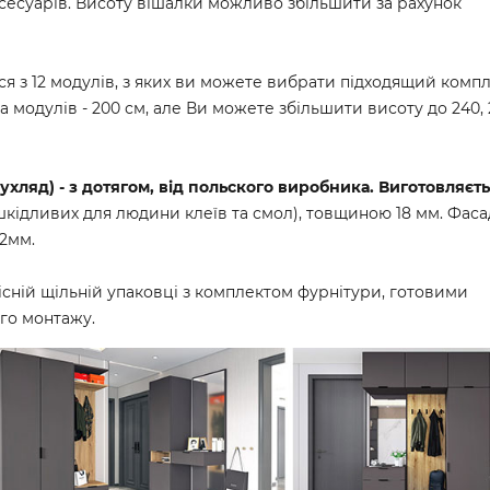
сесуарів. Висоту вішалки можливо збільшити за рахунок
я з 12 модулів, з яких ви можете вибрати підходящий комп
 модулів - 200 см, але Ви можете збільшити висоту до 240, 
ухляд) - з дотягом, від польского виробника. Виготовляєт
 шкідливих для людини клеїв та смол), товщиною 18 мм. Фаса
2мм.
існій щільній упаковці з комплектом фурнітури, готовими
ого монтажу.