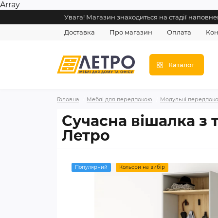
Array
Увага! Магазин знаходиться на стадії напов
Доставка
Про магазин
Оплата
Кон
Каталог
Головна
Меблі для передпокою
Модульні передпоко
Сучасна вішалка з 
Летро
Популярний
Кольори на вибір