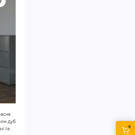
ласне
ром дуб
0
ні та