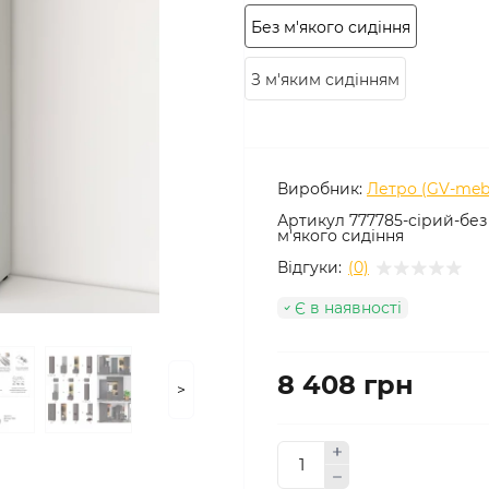
Без м'якого сидіння
З м'яким сидінням
Виробник:
Летро (GV-mebl
Артикул
777785-сірий-без
м'якого сидіння
Відгуки:
(0)
Є в наявності
8 408 грн
>