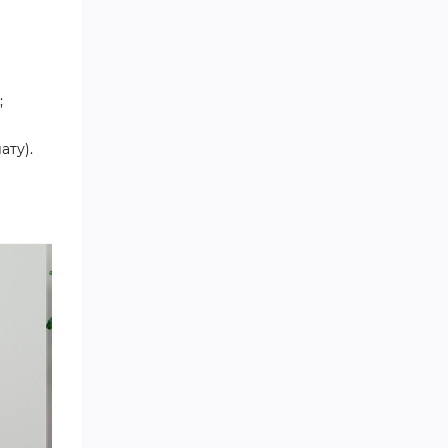
;
ату).