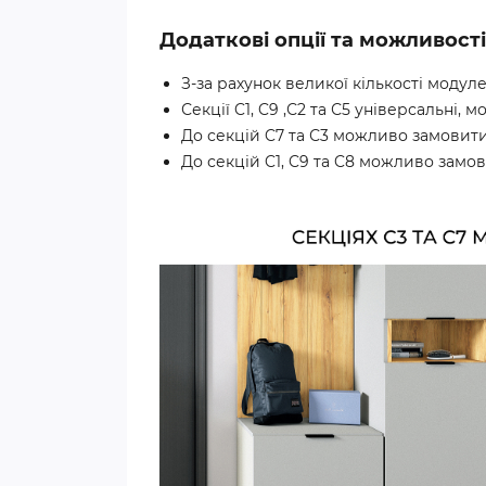
Додаткові опції та можливості
З-за рахунок великої кількості моду
Секції C1, C9 ,С2 та С5 універсальні,
До секцій C7 та С3 можливо замовити 
До секцій C1, C9 та C8 можливо замов