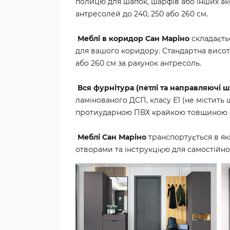
полицю для шапок, шарфів або інших ак
антресолей до 240, 250 або 260 см.
Меблі в коридор Сан Маріно
складаєтьс
для вашого коридору. Стандартна висота
або 260 см за рахунок антресоль.
Вся фурнітура (петлі та направляючі ш
ламінованого ДСП, класу Е1 (не містить
протиударною ПВХ крайкою товщиною 
Меблі Сан Маріно
транспортується в як
отворами та інструкцією для самостійн