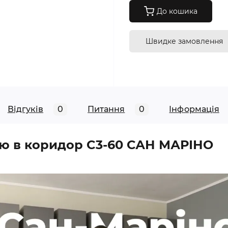
До кошика
Швидке замовлення
Відгуків
0
Питання
0
Iнформація
ою в коридор C3-60 САН МАРІНО