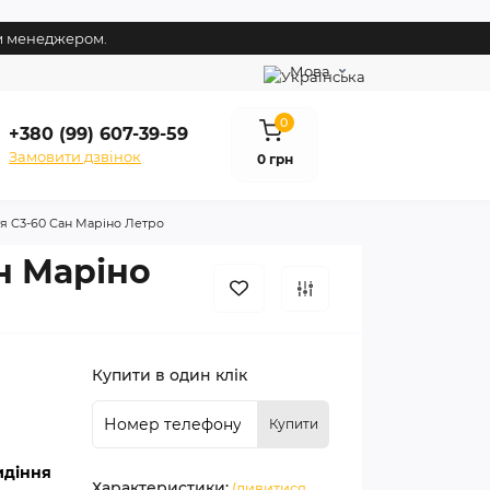
им менеджером.
Мова
0
+380 (99) 607-39-59
Замовити дзвінок
0 грн
тя C3-60 Сан Маріно Летро
н Маріно
Купити в один клік
Купити
сидіння
Характеристики:
(дивитися