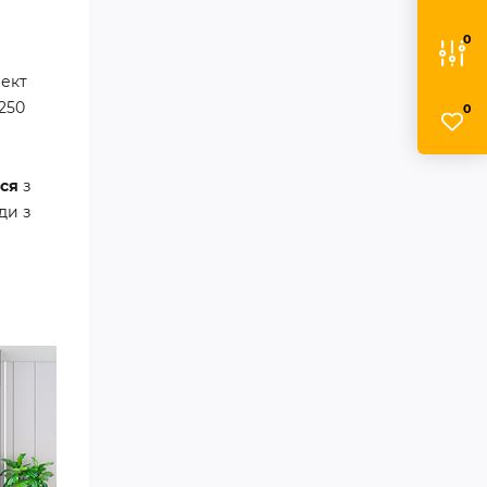
0
лект
250
0
ься
з
ди з